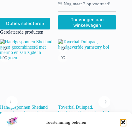
🚨 Nog maar
2
op voorraad!
Toevoegen aan
Dit
Opties selecteren
winkelwagen
product
heeft
Gerelateerde producten
meerdere
variaties.
Deze
optie
kan
gekozen
worden
op
de
productpagina
Handgesponnen Shetland
Toverbal Duinpad,
Superwa
garen gecombineerd met
handgeverfde yarnstory bol
‘Natural
merino en sari zijde in
€
35.00
€
15.00
incl. btw
Toestemming beheren
bosgroen.
Dit
€
34.20
incl. btw