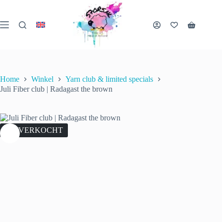
Ga
naar
de
Winkelwa
inhoud
Home
Winkel
Yarn club & limited specials
Juli Fiber club | Radagast the brown
UITVERKOCHT