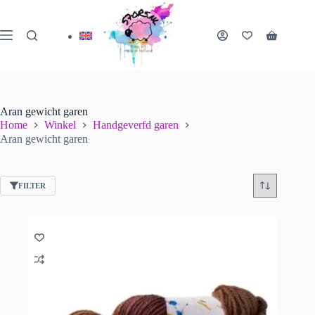
Ga
naar
de
Winkelwa
inhoud
Aran gewicht garen
Home
Winkel
Handgeverfd garen
Aran gewicht garen
FILTER