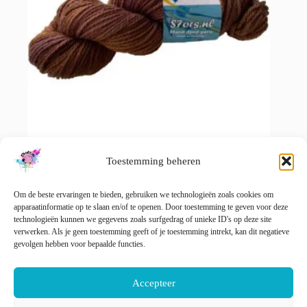
Toestemming beheren
Semi Solid Maroon, Merino Aran laatste streng
€
15.00
€
20.00
incl. btw
Oorspronkelijke
Huidige
Om de beste ervaringen te bieden, gebruiken we technologieën zoals cookies om
prijs
prijs
🚨 Nog maar
1
op voorraad!
apparaatinformatie op te slaan en/of te openen. Door toestemming te geven voor deze
was:
is:
technologieën kunnen we gegevens zoals surfgedrag of unieke ID's op deze site
€ 20.00.
€ 15.00.
verwerken. Als je geen toestemming geeft of je toestemming intrekt, kan dit negatieve
gevolgen hebben voor bepaalde functies.
Opties selecteren
Accepteer