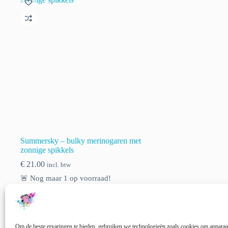
Summersky – bulky merinogaren met
zonnige spikkels
€
21.00
incl. btw
🚨 Nog maar
1
op voorraad!
Opties selecteren
Om de beste ervaringen te bieden, gebruiken we technologieën zoals cookies om apparaat