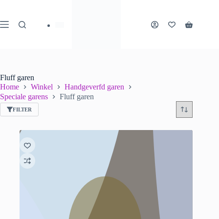
Ga
naar
de
Winkelwa
inhoud
Fluff garen
Home
Winkel
Handgeverfd garen
Speciale garens
Fluff garen
FILTER