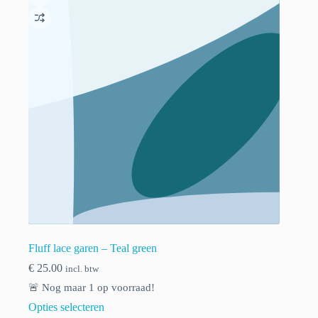
Fluff lace garen – Teal green
€
25.00
incl. btw
🚨 Nog maar
1
op voorraad!
Opties selecteren