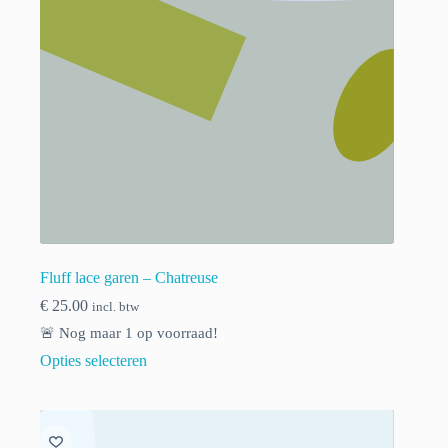
Fluff lace garen – Chatreuse
€
25.00
incl. btw
🚨 Nog maar
1
op voorraad!
Opties selecteren