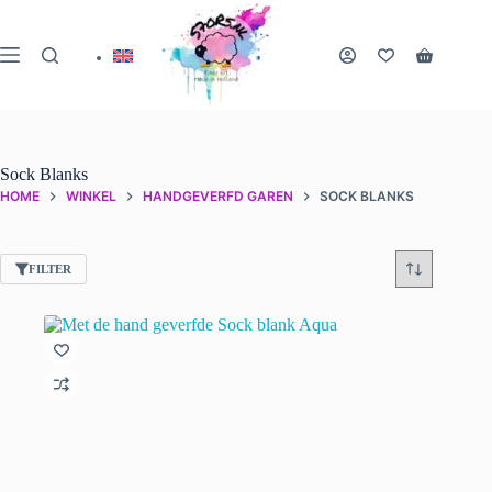
Ga
naar
de
Winkelwa
inhoud
Sock Blanks
HOME
WINKEL
HANDGEVERFD GAREN
SOCK BLANKS
FILTER