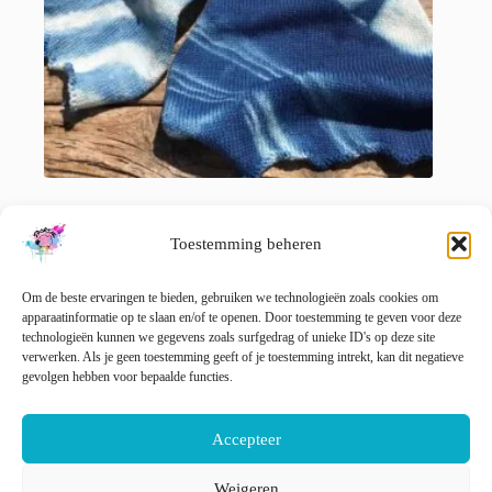
Met de hand geverfde organische indigo shibori
sokblouse. Sokgewicht superwash merino met nylon
Toestemming beheren
mix.
€
25.00
incl. btw
Om de beste ervaringen te bieden, gebruiken we technologieën zoals cookies om
🚨 Nog maar
1
op voorraad!
apparaatinformatie op te slaan en/of te openen. Door toestemming te geven voor deze
technologieën kunnen we gegevens zoals surfgedrag of unieke ID's op deze site
verwerken. Als je geen toestemming geeft of je toestemming intrekt, kan dit negatieve
gevolgen hebben voor bepaalde functies.
Toevoegen aan winkelwagen
Accepteer
Weigeren