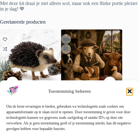
Met deze kit draai je niet alleen wol, maar ook een flinke portie plezier
in je dag! 💙
Gerelateerde producten
Toestemming beheren
Hugo de Egel – compleet
All Woollies Great & Small |
Kleurrij
naaldviltpakket
Fiberclub
gram lo
Om de beste ervaringen te bieden, gebruiken we technologieën zoals cookies om
apparaatinformatie op te slaan en/of te openen. Door toestemming te geven voor deze
€
32.50
€
27.50
€
15.00
incl. btw
incl. btw
technologieën kunnen we gegevens zoals surfgedrag of unieke ID's op deze site
Dit
verwerken. Als je geen toestemming geeft of je toestemming intrekt, kan dit negatieve
Toevoegen aan
Toevoegen aan
Opti
product
gevolgen hebben voor bepaalde functies.
winkelwagen
winkelwagen
heeft