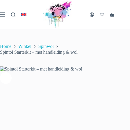
Ga
naar
Spintol Starterkit – met handleiding & wol
de
€
28.00
incl.
Winkelwa
inhoud
Toevoegen aan winkelwagen
btw
3 op
voorraad
Home
Winkel
Spinwol
Spintol Starterkit – met handleiding & wol