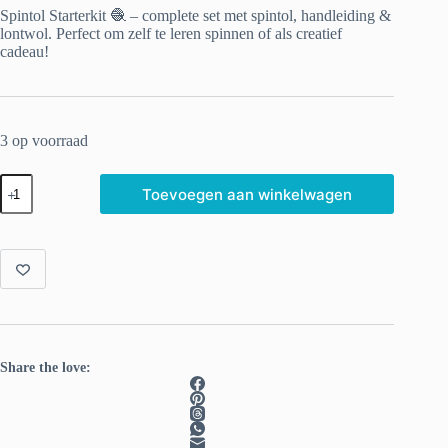
Spintol Starterkit 🧶 – complete set met spintol, handleiding &
lontwol. Perfect om zelf te leren spinnen of als creatief
cadeau!
3 op voorraad
Spintol
Toevoegen aan winkelwagen
Starterkit
–
met
handleiding
&
wol
aantal
Share the love: