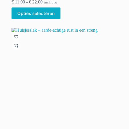
Prijsklasse:
€
11.00
-
€
22.00
incl. btw
€ 11.00
Dit
tot
Opties selecteren
product
€ 22.00
heeft
meerdere
variaties.
Deze
optie
kan
gekozen
worden
op
de
productpagina