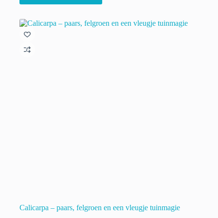
€ 22.00
heeft
meerdere
variaties.
Deze
optie
kan
gekozen
worden
op
de
productpagina
Calicarpa – paars, felgroen en een vleugje tuinmagie