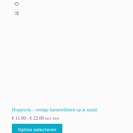
Deze
optie
kan
gekozen
worden
op
de
productpagina
Hopjesvla – romige karameltinten op je naald
Prijsklasse:
€
11.00
-
€
22.00
incl. btw
€ 11.00
Dit
tot
Opties selecteren
product