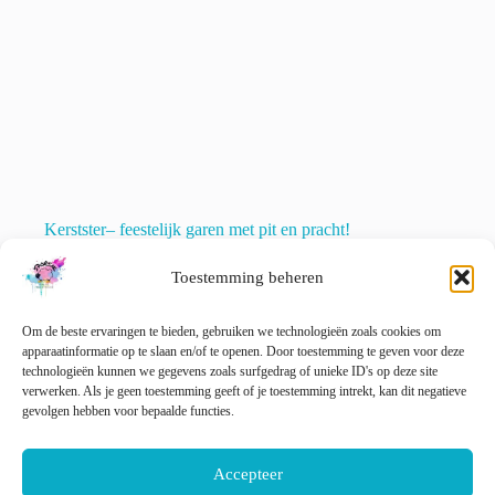
Kerstster– feestelijk garen met pit en pracht!
Prijsklasse:
€
11.00
-
€
22.00
incl. btw
Toestemming beheren
€ 11.00
Dit
tot
Opties selecteren
product
€ 22.00
heeft
Om de beste ervaringen te bieden, gebruiken we technologieën zoals cookies om
meerdere
apparaatinformatie op te slaan en/of te openen. Door toestemming te geven voor deze
variaties.
technologieën kunnen we gegevens zoals surfgedrag of unieke ID's op deze site
Deze
verwerken. Als je geen toestemming geeft of je toestemming intrekt, kan dit negatieve
optie
gevolgen hebben voor bepaalde functies.
VOLGENDE
kan
gekozen
worden
Accepteer
op