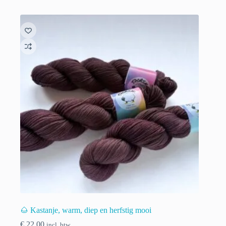
🌰 Kastanje, warm, diep en herfstig mooi
€
22.00
incl. btw