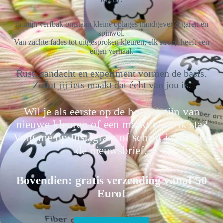
In mijn verfbak ontstaan kleine oplages handgeverfd garen en
spinwol.
Van zachte fades tot uitgesproken kleuren; elk streng heeft een
eigen verhaal.
Rust, aandacht en experiment vormen de basis.
Zodat jij iets maakt dat écht van jou is.
Wil je als eerste op de hoogte zijn van
nieuwe kleuren of een markt waar ik sta?
Volg me op Instagram of schrijf je in voor
de nieuwsbrief.
Bovendien: gratis verzending vanaf 50
Euro!