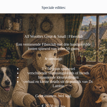
Speciale edities:
All Woollies Great & Small | Fiberclub
Een verrassende Fiberclub met drie handgeverfde
lonten spinwol van ieder 50 gram.
Je ontvangt:
3 × 50 gram spinvezel
verschillende verrassingsvezels of blends
bijpassende kleurstellingen
verhaal en kleine details uit de praktijk van Dr.
Lambie
Geen examen. Wel wol.
€
27.50
incl. btw