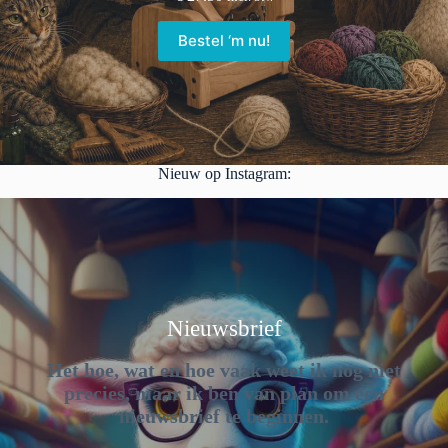
Bestel ‘m nu!
Nieuw op Instagram:
Nieuwsbrief
Het hoe, wat en hoe vaak weet ik nog niet
precies, maar ik ben van plan om een
nieuwsbrief te beginnen.