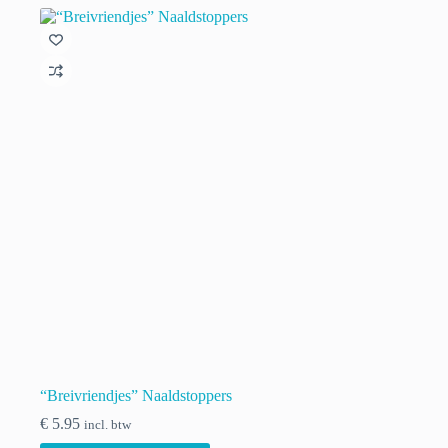
variaties.
Deze
optie
kan
gekozen
worden
op
de
productpagina
“Breivriendjes” Naaldstoppers
€
5.95
incl. btw