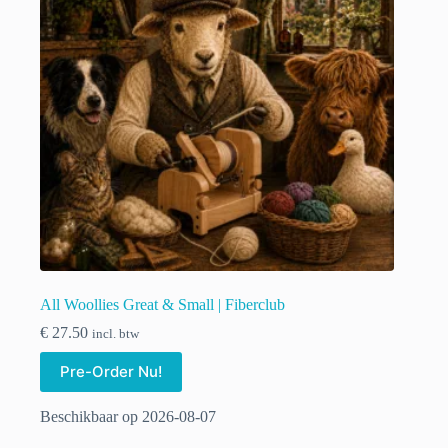
worden
op
de
productpagina
All Woollies Great & Small | Fiberclub
€
27.50
incl. btw
Pre-Order Nu!
Beschikbaar op 2026-08-07