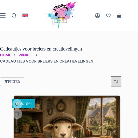
Ga
naar
de
Winkelwa
inhoud
Cadeautjes voor breiers en creatievelingen
HOME
WINKEL
CADEAUTJES VOOR BREIERS EN CREATIEVELINGEN
FILTER
Preorder