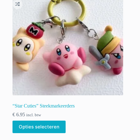
“Star Cuties” Steekmarkeerders
€
6.95
incl. btw
Dit
Opties selecteren
product
heeft
meerdere