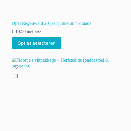
Opal Regenwald 20-jaar jubileum 4-draads
€
10.50
incl. btw
Dit
Opties selecteren
product
heeft
meerdere
variaties.
Deze
optie
kan
gekozen
worden
op
de
productpagina