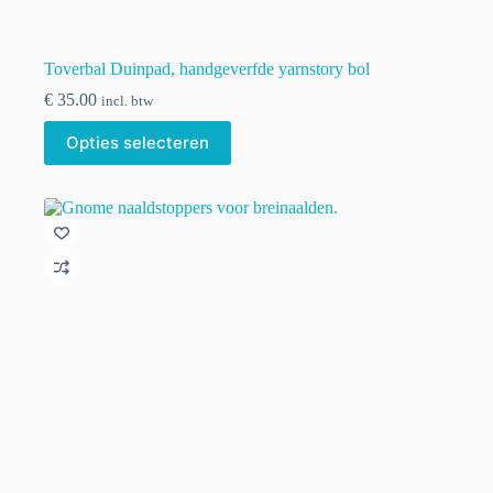
Toverbal Duinpad, handgeverfde yarnstory bol
€
35.00
incl. btw
Dit
Opties selecteren
product
heeft
meerdere
variaties.
Deze
optie
kan
gekozen
worden
op
de
productpagina