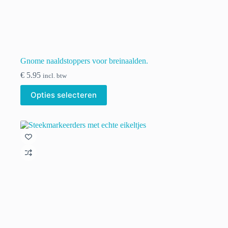
Gnome naaldstoppers voor breinaalden.
€
5.95
incl. btw
Dit
Opties selecteren
product
heeft
meerdere
variaties.
Deze
optie
kan
gekozen
worden
op
de
productpagina