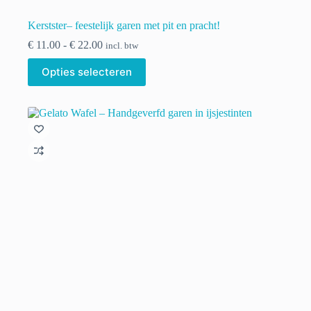
Kerstster– feestelijk garen met pit en pracht!
Prijsklasse:
€
11.00
-
€
22.00
incl. btw
€ 11.00
Dit
tot
Opties selecteren
product
€ 22.00
heeft
meerdere
variaties.
Deze
optie
kan
gekozen
worden
op
de
productpagina