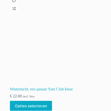
optie
kan
gekozen
worden
op
de
productpagina
Winterlucht, een januari Yarn Club kleur
€
22.00
incl. btw
Dit
Opties selecteren
product