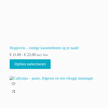
Hopjesvla – romige karameltinten op je naald
Prijsklasse:
€
11.00
-
€
22.00
incl. btw
€ 11.00
Dit
tot
Opties selecteren
product
€ 22.00
heeft
meerdere
variaties.
Deze
optie
kan
gekozen
worden
op