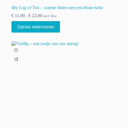
My Cup of Tea – warme tinten met een frisse twist
Prijsklasse:
€
11.00
-
€
22.00
incl. btw
€ 11.00
Dit
tot
Opties selecteren
product
€ 22.00
heeft
meerdere
variaties.
Deze
optie
kan
gekozen
worden
op
de
productpagina