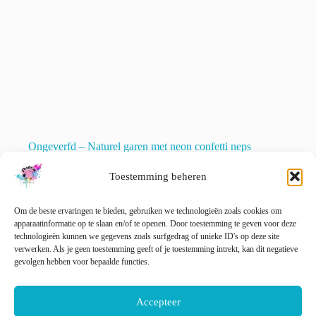
Ongeverfd – Naturel garen met neon confetti neps
€
15.00
incl. btw
Toestemming beheren
Dit
Opties selecteren
product
heeft
Om de beste ervaringen te bieden, gebruiken we technologieën zoals cookies om
meerdere
apparaatinformatie op te slaan en/of te openen. Door toestemming te geven voor deze
variaties.
technologieën kunnen we gegevens zoals surfgedrag of unieke ID's op deze site
Deze
verwerken. Als je geen toestemming geeft of je toestemming intrekt, kan dit negatieve
optie
gevolgen hebben voor bepaalde functies.
VOLGENDE
kan
gekozen
worden
Accepteer
op