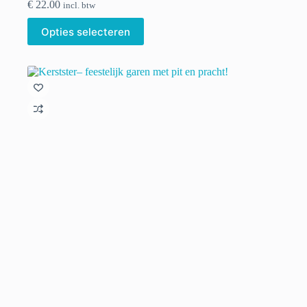
€
22.00
incl. btw
Dit
Opties selecteren
product
heeft
meerdere
variaties.
Deze
optie
kan
gekozen
worden
op
de
productpagina