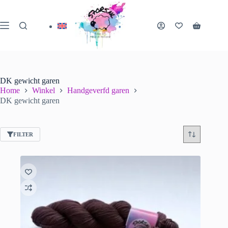
Ga
naar
de
Winkelwa
inhoud
DK gewicht garen
Home
Winkel
Handgeverfd garen
DK gewicht garen
FILTER