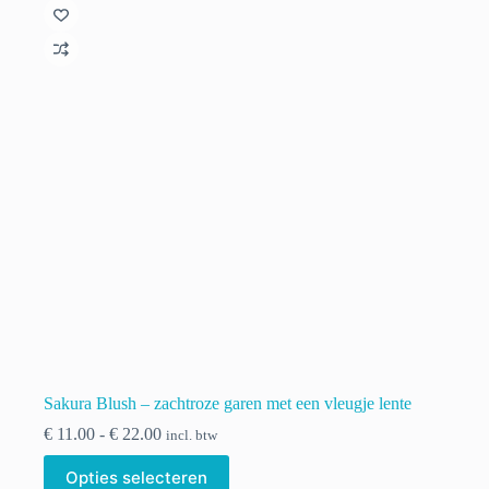
Deze
optie
kan
gekozen
worden
op
de
productpagina
Sakura Blush – zachtroze garen met een vleugje lente
Prijsklasse:
€
11.00
-
€
22.00
incl. btw
€ 11.00
Dit
tot
Opties selecteren
product