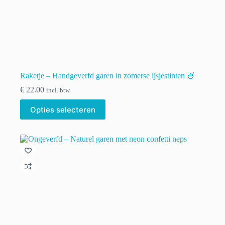
Raketje – Handgeverfd garen in zomerse ijsjestinten 🍧
€
22.00
incl. btw
Dit
Opties selecteren
product
heeft
meerdere
variaties.
Deze
optie
kan
gekozen
worden
op
de
productpagina