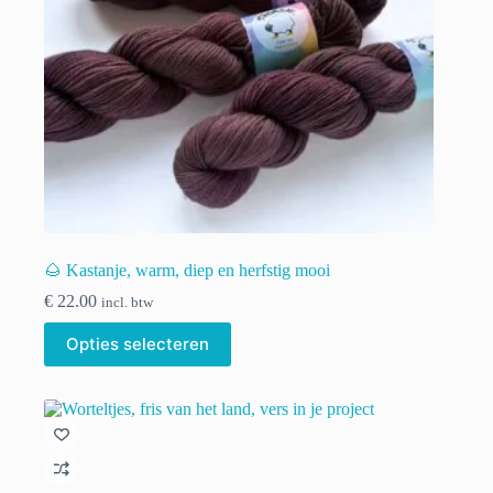
🌰 Kastanje, warm, diep en herfstig mooi
€
22.00
incl. btw
Dit
Opties selecteren
product
heeft
meerdere
variaties.
Deze
optie
kan
gekozen