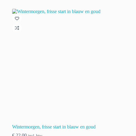
heeft
meerdere
variaties.
Deze
optie
kan
gekozen
worden
op
de
productpagina
Wintermorgen, frisse start in blauw en goud
€
22.00
incl. btw