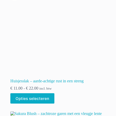
gekozen
worden
op
de
productpagina
Huisjesslak – aarde-achtige rust in een streng
Prijsklasse:
€
11.00
-
€
22.00
incl. btw
€ 11.00
Dit
tot
Opties selecteren
product
€ 22.00
heeft
meerdere
variaties.