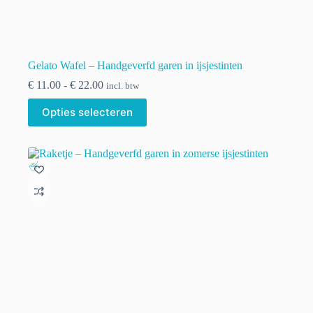
Gelato Wafel – Handgeverfd garen in ijsjestinten
Prijsklasse:
€
11.00
-
€
22.00
incl. btw
€ 11.00
Dit
tot
Opties selecteren
product
€ 22.00
heeft
meerdere
variaties.
Deze
optie
kan
gekozen
worden
op
de
productpagina