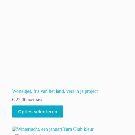
worden
op
de
productpagina
Worteltjes, fris van het land, vers in je project
€
22.00
incl. btw
Dit
Opties selecteren
product
heeft
meerdere
variaties.
Deze