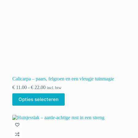
de
productpagina
Calicarpa – paars, felgroen en een vleugje tuinmagie
Prijsklasse:
€
11.00
-
€
22.00
incl. btw
€ 11.00
Dit
tot
Opties selecteren
product
€ 22.00
heeft
meerdere
variaties.
Deze
optie
kan