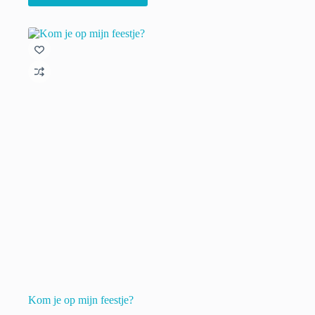
€ 22.00
heeft
meerdere
variaties.
Deze
optie
kan
gekozen
worden
op
de
productpagina
Kom je op mijn feestje?