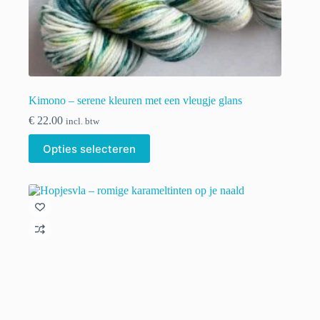
Kimono – serene kleuren met een vleugje glans
€
22.00
incl. btw
Dit
Opties selecteren
product
heeft
meerdere
variaties.
Deze
optie
kan
gekozen
worden
op
de
productpagina