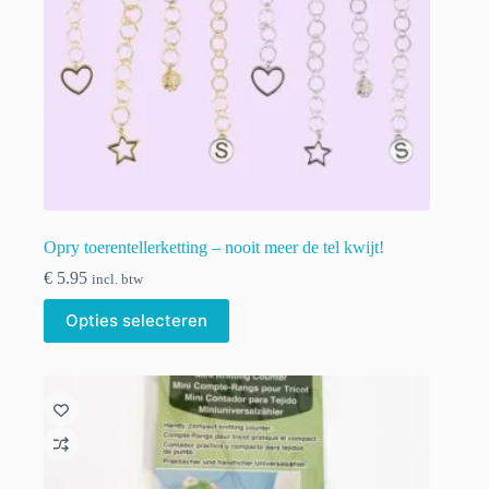
Opry toerentellerketting – nooit meer de tel kwijt!
€
5.95
incl. btw
Dit
Opties selecteren
product
heeft
meerdere
variaties.
Deze
optie
kan
gekozen
worden