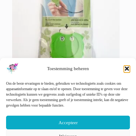
op
de
productpagina
Toestemming beheren
Om de beste ervaringen te bieden, gebruiken we technologieën zoals cookies om
Clover Toerenteller appeltjesgroen
apparaatinformatie op te slaan en/of te openen. Door toestemming te geven voor deze
€
11.25
technologieën kunnen we gegevens zoals surfgedrag of unieke ID's op deze site
incl. btw
verwerken. Als je geen toestemming geeft of je toestemming intrekt, kan dit negatieve
gevolgen hebben voor bepaalde functies.
Toevoegen aan winkelwagen
Accepteer