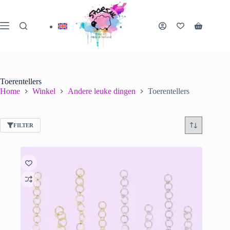
Ga
naar
de
Winkelwa
inhoud
Toerentellers
Home
Winkel
Andere leuke dingen
Toerentellers
FILTER