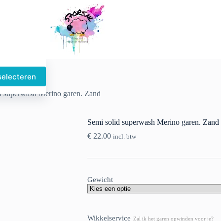
selecteren
Dit
product
d superwash Merino garen. Zand
heeft
meerdere
variaties.
Semi solid superwash Merino garen. Zand
Deze
optie
€
22.00
incl. btw
kan
gekozen
worden
op
de
Gewicht
productpagina
Wikkelservice
Zal ik het garen opwinden voor je?