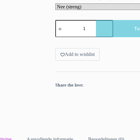
Semi
solid
To
superwash
Merino
garen.
Zand
aantal
Add to wishlist
Share the love:
ijving
Aanvullende informatie
Beoordelingen (0)