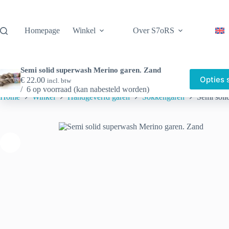
Ga
naar
de
Homepage
Winkel
Over S7oRS
inhoud
Semi solid superwash Merino garen. Zand
Opties 
€
22.00
incl. btw
6 op voorraad (kan nabesteld worden)
Home
Winkel
Handgeverfd garen
Sokkengaren
Semi soli