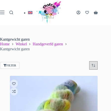
Ga
naar
de
Winkelwa
inhoud
Kantgewicht garen
Home
Winkel
Handgeverfd garen
Kantgewicht garen
FILTER