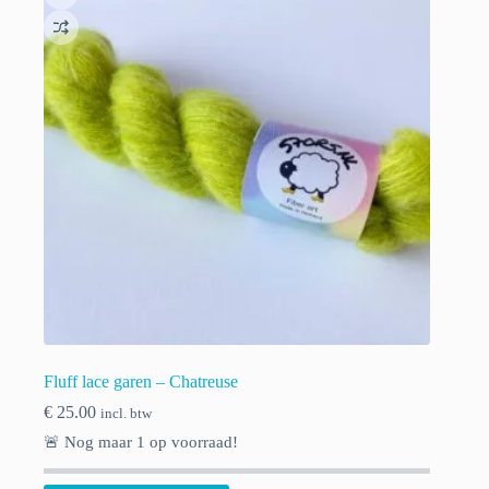
Fluff lace garen – Chatreuse
€
25.00
incl. btw
🚨 Nog maar
1
op voorraad!