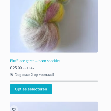
Fluff lace garen – neon speckles
€
25.00
incl. btw
🚨 Nog maar
2
op voorraad!
Opties selecteren