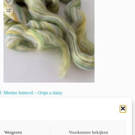
l
Merino lontwol – Oops a daisy
Spintol Starterkit – 
€
6.00
€
28.00
incl. btw
incl. btw
Toevoegen aan
Weigeren
Voorkeuren bekijken
Toevoegen aan winkelwagen