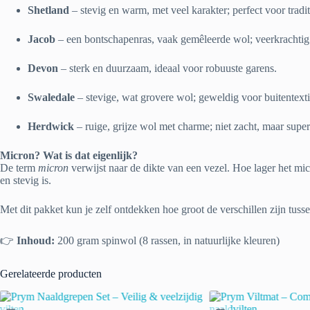
Shetland
– stevig en warm, met veel karakter; perfect voor tradit
Jacob
– een bontschapenras, vaak gemêleerde wol; veerkrachtig 
Devon
– sterk en duurzaam, ideaal voor robuuste garens.
Swaledale
– stevige, wat grovere wol; geweldig voor buitentextie
Herdwick
– ruige, grijze wol met charme; niet zacht, maar supe
Micron? Wat is dat eigenlijk?
De term
micron
verwijst naar de dikte van een vezel. Hoe lager het mic
en stevig is.
Met dit pakket kun je zelf ontdekken hoe groot de verschillen zijn tuss
👉
Inhoud:
200 gram spinwol (8 rassen, in natuurlijke kleuren)
Gerelateerde producten