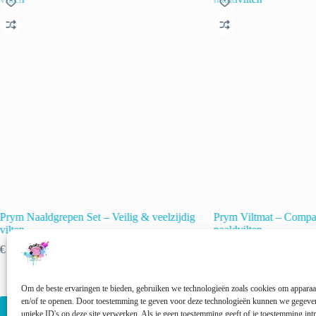
Prym Naaldgrepen Set – Veilig & veelzijdig
Prym Viltmat – Compac
vilten
naaldvilten
€
15.90
€
17.90
incl. btw
incl. btw
🚨 Nog maar
2
op voor
Om de beste ervaringen te bieden, gebruiken we technologieën zoals cookies om apparaat
en/of te openen. Door toestemming te geven voor deze technologieën kunnen we gegeven
Toevoegen aan winkelwagen
Toevoegen aan 
unieke ID's op deze site verwerken. Als je geen toestemming geeft of je toestemming intr