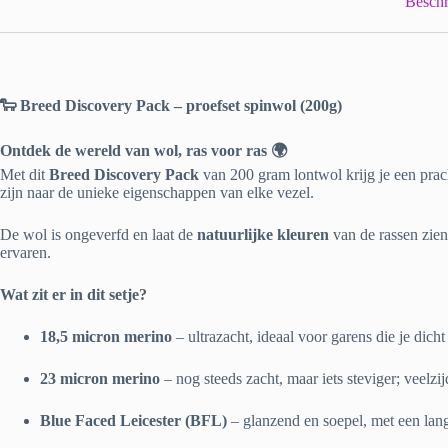
Beschr
🐑 Breed Discovery Pack – proefset spinwol (200g)
Ontdek de wereld van wol, ras voor ras 🌍
Met dit
Breed Discovery Pack
van 200 gram lontwol krijg je een prach
zijn naar de unieke eigenschappen van elke vezel.
De wol is ongeverfd en laat de
natuurlijke kleuren
van de rassen zien:
ervaren.
Wat zit er in dit setje?
18,5 micron merino
– ultrazacht, ideaal voor garens die je dicht
23 micron merino
– nog steeds zacht, maar iets steviger; veelzi
Blue Faced Leicester (BFL)
– glanzend en soepel, met een lang