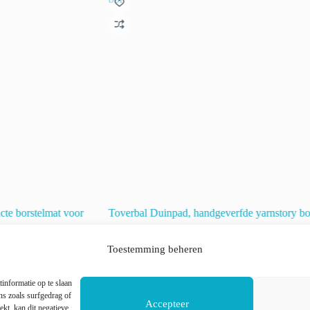
te borstelmat voor
Toverbal Duinpad, handgeverfde yarnstory bo
€
35.00
incl. btw
Toestemming beheren
raad!
informatie op te slaan
Dit
s zoals surfgedrag of
Accepteer
winkelwagen
Opties selecteren
product
ekt, kan dit negatieve