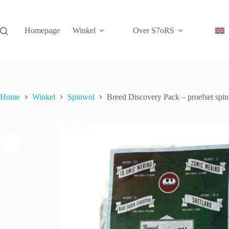
Ga
naar
de
Homepage
Winkel
Over S7oRS
inhoud
Breed
Breed Discovery Pack – proefset spinwol (200g)
Discovery
€
10.00
2 op voorraad
incl. btw
Pack
–
proefset
spinwol
(200g)
Home
Winkel
Spinwol
Breed Discovery Pack – proefset spi
aantal