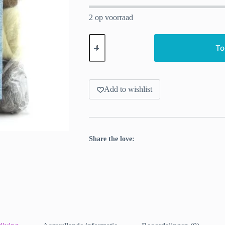
2 op voorraad
Breed
Discovery
To
Pack
–
proefset
spinwol
(200g)
Add to wishlist
aantal
Share the love: