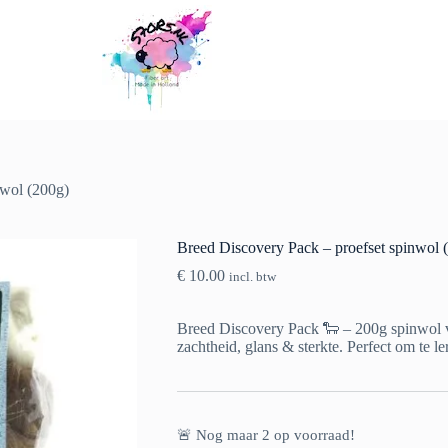
Toevoegen aan winkelwagen
nwol (200g)
Breed Discovery Pack – proefset spinwol 
€
10.00
incl. btw
Breed Discovery Pack 🐑 – 200g spinwol v
zachtheid, glans & sterkte. Perfect om te le
🚨 Nog maar
2
op voorraad!