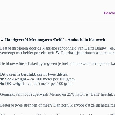
Beschr
🏺
Handgeverfd Merinogaren ‘Delft’ – Ambacht in blauwwit
Laat je inspireren door de klassieke schoonheid van Delfts Blauw – eeu
vermengt met helder porseleinwit. 💙 Elk draadje herinnert aan het zor
De blauwwitte schakeringen geven je brei- of haakwerk een tijdloos kara
Dit garen is beschikbaar in twee diktes:
🧶
Sock weight
– ca. 400 meter per 100 gram
🧶
DK weight
– ca. 225 meter per 100 gram
Gemaakt van 75% superwash Merino en 25% nylon is ‘Delft’ heerlijk za
Bestel je twee strengen of meer? Dan zorg ik ervoor dat ze uit hetzelfd