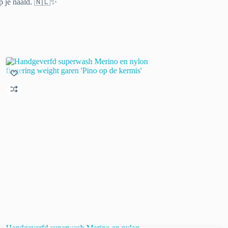
 op je naald. 🇳🇱✨
Handgeverfd superwash Merino en nylon
Hand geverfd merino