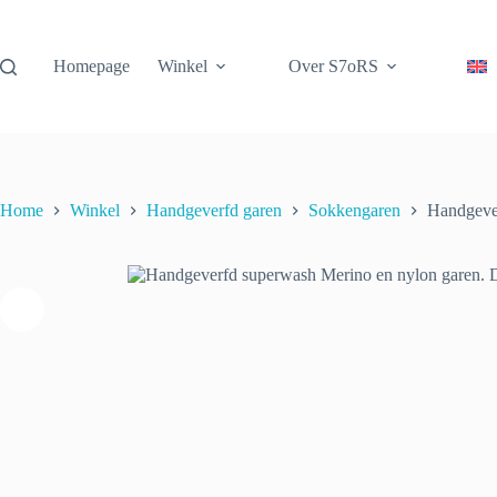
Ga
naar
de
Homepage
Winkel
Over S7oRS
inhoud
Handgeverf
Handgeverfd superwash Merino en nylon garen. Delft
superwash
€
22.00
5 op voorraad
incl. btw
Merino
en
nylon
garen.
Delft
Home
Winkel
Handgeverfd garen
Sokkengaren
Handgever
aantal