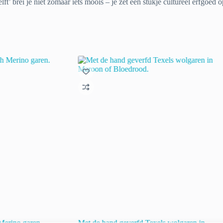
ft’ brei je niet zomaar iets moois – je zet een stukje cultureel erfgoed
Merino garen.
Met de hand geverfd Texels wolgaren in