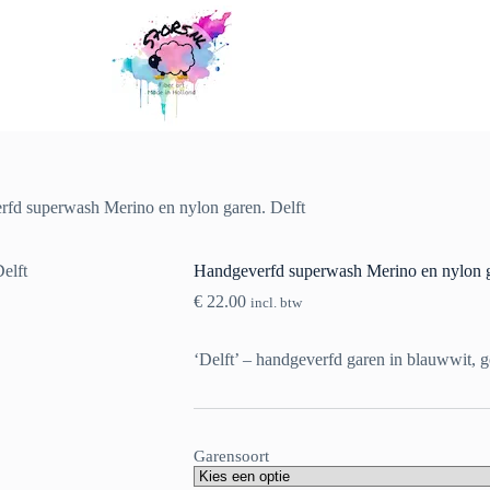
d
Opties selecteren
Dit
product
heeft
meerdere
variaties.
Deze
fd superwash Merino en nylon garen. Delft
optie
kan
gekozen
Handgeverfd superwash Merino en nylon g
worden
op
€
22.00
incl. btw
de
productpagina
‘Delft’ – handgeverfd garen in blauwwit, g
Garensoort