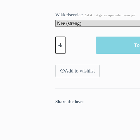
Wikkelservice
Zal ik het garen opwinden voor je?
Handgeverfd
superwash
To
Merino
en
nylon
garen.
Delft
Add to wishlist
aantal
Share the love: