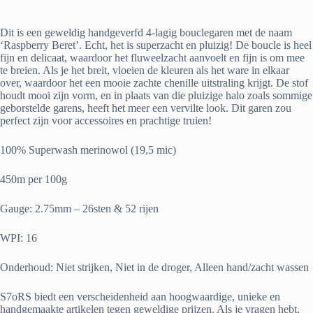
Dit is een geweldig handgeverfd 4-lagig bouclegaren met de naam
‘Raspberry Beret’. Echt, het is superzacht en pluizig! De boucle is heel
fijn en delicaat, waardoor het fluweelzacht aanvoelt en fijn is om mee
te breien. Als je het breit, vloeien de kleuren als het ware in elkaar
over, waardoor het een mooie zachte chenille uitstraling krijgt. De stof
houdt mooi zijn vorm, en in plaats van die pluizige halo zoals sommige
geborstelde garens, heeft het meer een vervilte look. Dit garen zou
perfect zijn voor accessoires en prachtige truien!
100% Superwash merinowol (19,5 mic)
450m per 100g
Gauge: 2.75mm – 26sten & 52 rijen
WPI: 16
Onderhoud: Niet strijken, Niet in de droger, Alleen hand/zacht wassen
S7oRS biedt een verscheidenheid aan hoogwaardige, unieke en
handgemaakte artikelen tegen geweldige prijzen. Als je vragen hebt,