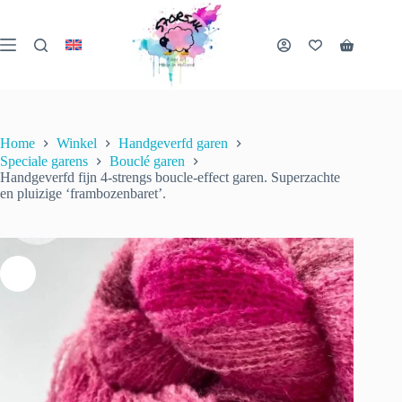
Ga
naar
de
Handgeverfd fijn 4-strengs boucle-effect garen. Superzachte en pluizige ‘frambozenbaret’.
Winkelwa
inhoud
Opties selecteren
€
22.00
incl. btw
1 op voorraad
Home
Winkel
Handgeverfd garen
Speciale garens
Bouclé garen
Handgeverfd fijn 4-strengs boucle-effect garen. Superzachte
en pluizige ‘frambozenbaret’.