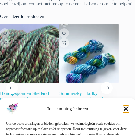
voel je vrij om contact met me op te nemen. Ik ben er om je te helpen!
Gerelateerde producten
Handgesponnen Shetland
Summersky – bulky
Semi-so
garen gecombineerd met
merinogaren met zonnige
Merinog
merino en sari zijde in
spikkels
€
22.00
Toestemming beheren
bosgroen.
€
21.00
incl. btw
Dit
€
34.20
Opti
incl. btw
product
🚨 Nog maar
1
op voorraad!
Om de beste ervaringen te bieden, gebruiken we technologieën zoals cookies om
heeft
🚨 Nog maar
1
op voorraad!
apparaatinformatie op te slaan en/of te openen. Door toestemming te geven voor deze
meerder
technologieën kunnen we gegevens zoals surfgedrag of unieke ID's op deze site