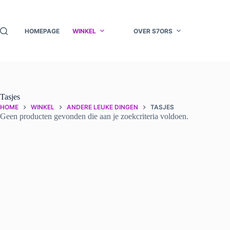
Ga
naar
de
HOMEPAGE
WINKEL
OVER S7ORS
inhoud
Tasjes
HOME
WINKEL
ANDERE LEUKE DINGEN
TASJES
Geen producten gevonden die aan je zoekcriteria voldoen.