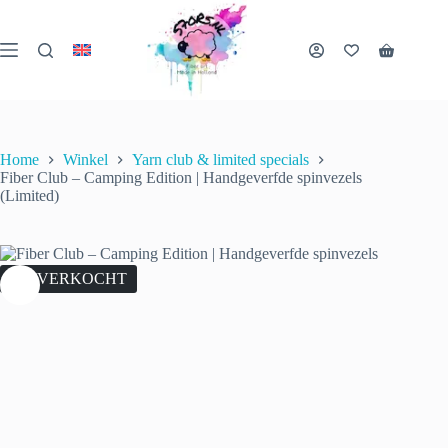
Ga
naar
de
Winkelwa
inhoud
Home
Winkel
Yarn club & limited specials
Fiber Club – Camping Edition | Handgeverfde spinvezels
(Limited)
UITVERKOCHT