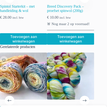
Spintol Starterkit – met
Breed Discovery Pack –
handleiding & wol
proefset spinwol (200g)
€
28.00
€
10.00
incl. btw
incl. btw
🚨 Nog maar
2
op voorraad!
Toevoegen aan
Toevoegen aan
winkelwagen
winkelwagen
Gerelateerde producten