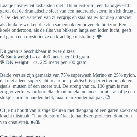
Laat je creativiteit losbarsten met ‘Thunderstorm’, een handgeverfd
garen dat de dramatische sfeer van een naderende storm in zich draagt.
⚡ De kleuren variëren van zilvergrijs en staalblauw tot diep antraciet –
als donkere wolken die zich samenpakken boven de horizon. Een
koele ondertoon, als de flits van bliksem langs een loden lucht, geeft
dit garen een mysterieuze en krachtige uitstraling. 🌩️
Dit garen is beschikbaar in twee diktes:
🧶
Sock weight
– ca. 400 meter per 100 gram
🧶
DK weight
– ca. 225 meter per 100 gram
Beide versies zijn gemaakt van 75% superwash Merino en 25% nylon,
dat niet alleen superzacht, maar ook praktisch is: perfect voor sokken,
sjaals, mutsen of een stoere trui. De streng van ca. 100 gram is met
zorg geverfd, waardoor elke draad unieke nuances toont – alsof je een
stukje storm in handen hebt, maar dan zonder nat pak. 😉
Of je nu houdt van rustige kleuren met diepgang of een garen zoekt dat
kracht uitstraalt: ‘Thunderstorm’ laat je handwerkprojecten donderen
van creativiteit. 🌬️🧵
Gerelateerde producten