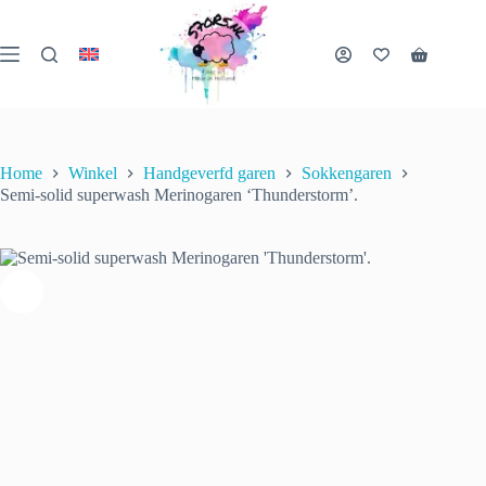
Ga
naar
Semi-solid superwash Merinogaren ‘Thunderstorm’.
de
€
22.00
Winkelwa
incl. btw
inhoud
Opties selecteren
Dit
6 op voorraad (kan
product
nabesteld worden)
heeft
meerder
variaties
Home
Winkel
Handgeverfd garen
Sokkengaren
Deze
Semi-solid superwash Merinogaren ‘Thunderstorm’.
optie
kan
gekozen
worden
op
de
productp