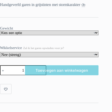
Handgeverfd garen in grijstinten met stormkarakter ⛈️
Gewicht
Wikkelservice
Zal ik het garen opwinden voor je?
Semi-
Toevoegen aan winkelwagen
solid
superwash
Merinogaren
'Thunderstorm'.
aantal