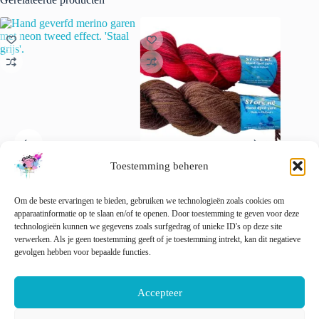
Toestemming beheren
Hand geverfd merino garen
Met de hand geverfd Texels
Semi so
met neon tweed effect. ‘Staal
wolgaren in Maroon of
garen. 
Om de beste ervaringen te bieden, gebruiken we technologieën zoals cookies om
grijs’.
Bloedrood.
€
22.00
apparaatinformatie op te slaan en/of te openen. Door toestemming te geven voor deze
Prijsklasse:
€
22.00
€
12.00
-
€
18.00
technologieën kunnen we gegevens zoals surfgedrag of unieke ID's op deze site
incl. btw
incl. btw
Dit
€ 12.00
verwerken. Als je geen toestemming geeft of je toestemming intrekt, kan dit negatieve
Opti
Dit
Dit
product
tot
gevolgen hebben voor bepaalde functies.
Opties selecteren
Opties selecteren
product
product
heeft
€ 18.00
heeft
heeft
meerder
meerdere
meerdere
variaties
Accepteer
variaties.
variaties.
Deze
Deze
Deze
optie