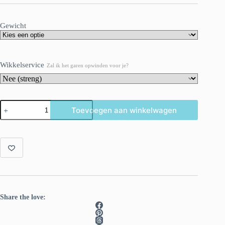
Gewicht
Wikkelservice
Zal ik het garen opwinden voor je?
Semi
Toevoegen aan winkelwagen
solid
superwash
Merino
garen.
Karamel
aantal
Share the love: