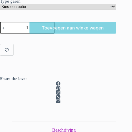
Type garen
All
Toevoegen aan winkelwagen
Woollies
Great
&
Small
|
yarnclub
aantal
Share the love:
Beschrijving