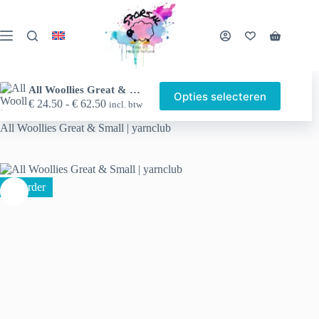
Ga
naar
de
Winkelwa
inhoud
All Woollies Great & Small | yarnclub
Opties selecteren
Dit
Prijsklasse:
€
24.50
-
€
62.50
incl. btw
Home
Winkel
Yarn club & limited specials
product
€ 24.50
heeft
All Woollies Great & Small | yarnclub
tot
meerder
€ 62.50
variaties
Deze
optie
Preorder
kan
gekozen
worden
op
de
productp