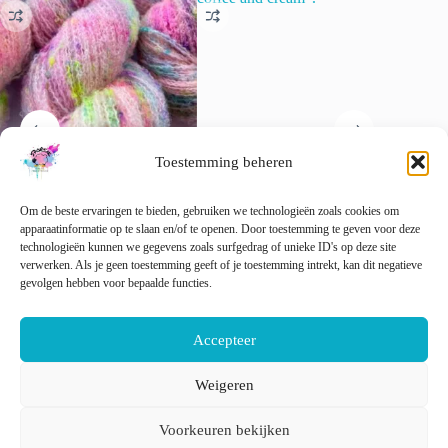
Toestemming beheren
Handgeverfd fijn 4-strengs
Handgeverfd Merino/Nylon
Semi so
boucle-effect garen ‘Neon
garen “I like my sugar with
garen. 
Om de beste ervaringen te bieden, gebruiken we technologieën zoals cookies om
speckles’.
coffee and cream”.
€
22.00
apparaatinformatie op te slaan en/of te openen. Door toestemming te geven voor deze
€
22.00
€
22.00
technologieën kunnen we gegevens zoals surfgedrag of unieke ID's op deze site
incl. btw
incl. btw
Dit
verwerken. Als je geen toestemming geeft of je toestemming intrekt, kan dit negatieve
Opti
Dit
product
gevolgen hebben voor bepaalde functies.
Opties selecteren
Opties selecteren
product
heeft
heeft
meerder
meerdere
variaties
Accepteer
variaties.
Deze
Deze
optie
optie
kan
Weigeren
kan
gekozen
Nederlands
English
gekozen
worden
Voorkeuren bekijken
worden
op