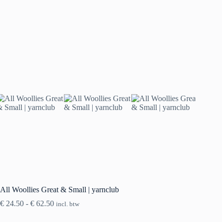
All Woollies Great & Small | yarnclub
Prijsklasse:
€
24.50
-
€
62.50
incl. btw
€ 24.50
tot