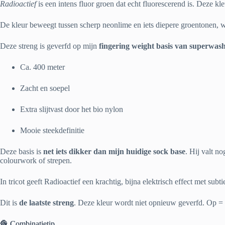
Radioactief
is een intens fluor groen dat echt fluorescerend is. Deze kle
De kleur beweegt tussen scherp neonlime en iets diepere groentonen, waa
Deze streng is geverfd op mijn
fingering weight basis van superwash
Ca. 400 meter
Zacht en soepel
Extra slijtvast door het bio nylon
Mooie steekdefinitie
Deze basis is
net iets dikker dan mijn huidige sock base
. Hij valt n
colourwork of strepen.
In tricot geeft Radioactief een krachtig, bijna elektrisch effect met subtie
Dit is
de laatste streng
. Deze kleur wordt niet opnieuw geverfd. Op =
🧶 Combinatietip