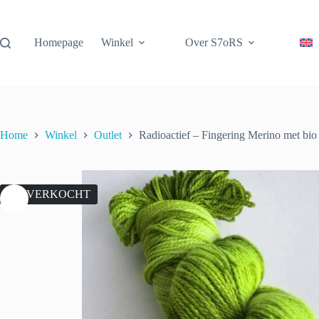
Ga
naar
de
Homepage
Winkel
Over S7oRS
inhoud
Home
Winkel
Outlet
Radioactief – Fingering Merino met bio
UITVERKOCHT