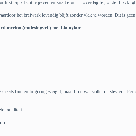
ur lijkt bijna licht te geven en knalt eruit — overdag fel, onder blacklig
rdoor het breiwerk levendig blijft zonder vlak te worden. Dit is geen s
ed merino (mulesingvrij) met bio nylon
:
og steeds binnen fingering weight, maar breit wat voller en steviger. P
le tonaliteit.
 op.