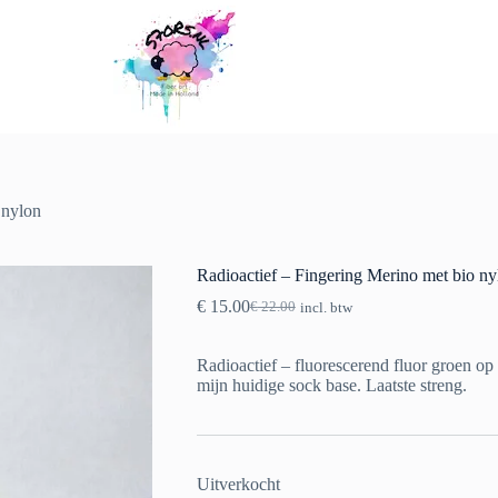
 nylon
Radioactief – Fingering Merino met bio ny
€
15.00
€
22.00
incl. btw
Oorspronkelijke
Huidige
prijs
prijs
was:
is:
Radioactief – fluorescerend fluor groen op
€ 22.00.
€ 15.00.
mijn huidige sock base. Laatste streng.
Uitverkocht