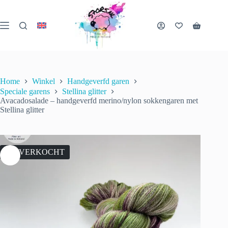
Ga
naar
de
Winkelwa
inhoud
Home
Winkel
Handgeverfd garen
Speciale garens
Stellina glitter
Avacadosalade – handgeverfd merino/nylon sokkengaren met
Stellina glitter
UITVERKOCHT