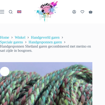
Ga
naar
Handgesponnen Shetland garen gecombineerd met merino en sari zijde in bosgroen.
de
€
34.20
incl.
Winkelwa
inhoud
Toevoegen aan winkelwagen
btw
1 op
voorraad
Home
Winkel
Handgeverfd garen
Speciale garens
Handgesponnen garen
Handgesponnen Shetland garen gecombineerd met merino en
sari zijde in bosgroen.