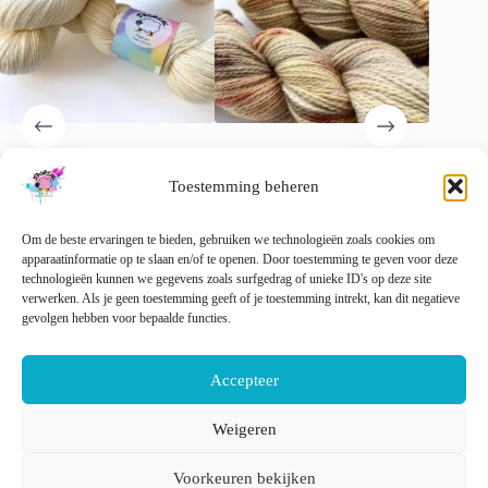
worden
op
de
productpagina
Superwash Merino garen
Handgeverfd sokkengaren
Handgev
‘Natural White’.
garen. Superwash Merino,
Merino 
Toestemming beheren
nylon en stellina glitter.
garen. T
€
15.00
incl. btw
Muad’dib’.
€
22.00
Om de beste ervaringen te bieden, gebruiken we technologieën zoals cookies om
€
22.00
incl. btw
🚨 Nog
apparaatinformatie op te slaan en/of te openen. Door toestemming te geven voor deze
Gewaardeerd
5.00
uit 5
technologieën kunnen we gegevens zoals surfgedrag of unieke ID's op deze site
verwerken. Als je geen toestemming geeft of je toestemming intrekt, kan dit negatieve
Dit
gevolgen hebben voor bepaalde functies.
Opties selecteren
Opties selecteren
Opti
product
heeft
meerdere
Accepteer
variaties.
Deze
optie
Weigeren
kan
Nederlands
English
gekozen
Voorkeuren bekijken
worden