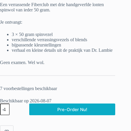
Een verrassende Fiberclub met drie handgeverfde lonten
spinwol van ieder 50 gram.
Je ontvangt:
3 × 50 gram spinvezel
verschillende verrassingsvezels of blends
bijpassende kleurstellingen
verhaal en kleine details uit de praktijk van Dr. Lambie
Geen examen. Wel wol.
7 voorbestellingen beschikbaar
Beschikbaar op 2026-08-07
All
Pre-Order Nu!
Woollies
Great
&
Small
|