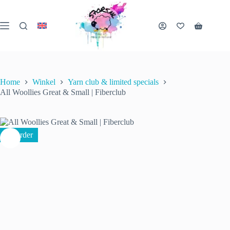
Ga
naar
de
Winkelwa
inhoud
Home
Winkel
Yarn club & limited specials
All Woollies Great & Small | Fiberclub
Preorder