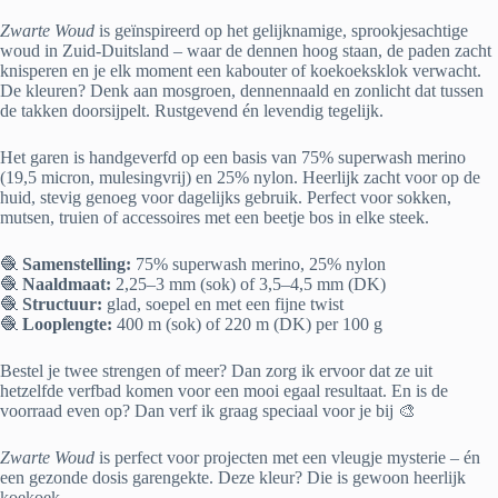
Zwarte Woud
is geïnspireerd op het gelijknamige, sprookjesachtige
woud in Zuid-Duitsland – waar de dennen hoog staan, de paden zacht
knisperen en je elk moment een kabouter of koekoeksklok verwacht.
De kleuren? Denk aan mosgroen, dennennaald en zonlicht dat tussen
de takken doorsijpelt. Rustgevend én levendig tegelijk.
Het garen is handgeverfd op een basis van 75% superwash merino
(19,5 micron, mulesingvrij) en 25% nylon. Heerlijk zacht voor op de
huid, stevig genoeg voor dagelijks gebruik. Perfect voor sokken,
mutsen, truien of accessoires met een beetje bos in elke steek.
🧶
Samenstelling:
75% superwash merino, 25% nylon
🧶
Naaldmaat:
2,25–3 mm (sok) of 3,5–4,5 mm (DK)
🧶
Structuur:
glad, soepel en met een fijne twist
🧶
Looplengte:
400 m (sok) of 220 m (DK) per 100 g
Bestel je twee strengen of meer? Dan zorg ik ervoor dat ze uit
hetzelfde verfbad komen voor een mooi egaal resultaat. En is de
voorraad even op? Dan verf ik graag speciaal voor je bij 🎨
Zwarte Woud
is perfect voor projecten met een vleugje mysterie – én
een gezonde dosis garengekte. Deze kleur? Die is gewoon heerlijk
koekoek.