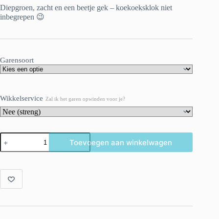
Diepgroen, zacht en een beetje gek – koekoeksklok niet
inbegrepen 😉
Garensoort
Wikkelservice
Zal ik het garen opwinden voor je?
Zwarte
Toevoegen aan winkelwagen
Woud
–
handgeverfd
merinogaren
in
bosgroen
aantal