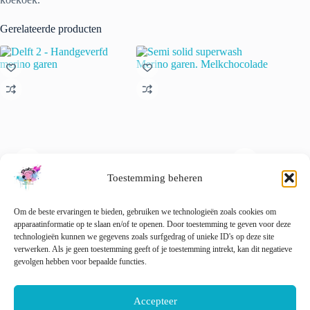
Gerelateerde producten
Toestemming beheren
Delft 2 – Handgeverfd merino
Semi solid superwash Merino
Handgev
Om de beste ervaringen te bieden, gebruiken we technologieën zoals cookies om
garen
garen. Melkchocolade
Merino-
apparaatinformatie op te slaan en/of te openen. Door toestemming te geven voor deze
Champa
€
22.00
€
22.00
technologieën kunnen we gegevens zoals surfgedrag of unieke ID's op deze site
incl. btw
incl. btw
€
22.00
verwerken. Als je geen toestemming geeft of je toestemming intrekt, kan dit negatieve
Dit
Dit
gevolgen hebben voor bepaalde functies.
Opties selecteren
Opties selecteren
product
product
Dit
Opti
heeft
heeft
product
meerdere
meerdere
heeft
Accepteer
variaties.
variaties.
meerder