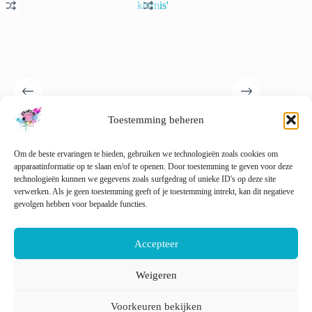
Toestemming beheren
Hand geverfd merino garen
Handgeverfd superwash
Langs de
met neon tweed effect. ‘Staal
Merino en nylon fingering
€
22.00
grijs’.
weight garen ‘Pino op de
Om de beste ervaringen te bieden, gebruiken we technologieën zoals cookies om
kermis’
🚨 Nog
€
22.00
apparaatinformatie op te slaan en/of te openen. Door toestemming te geven voor deze
incl. btw
€
22.00
technologieën kunnen we gegevens zoals surfgedrag of unieke ID's op deze site
incl. btw
verwerken. Als je geen toestemming geeft of je toestemming intrekt, kan dit negatieve
Dit
Dit
Opti
gevolgen hebben voor bepaalde functies.
Opties selecteren
Opties selecteren
product
product
heeft
heeft
meerdere
meerdere
Accepteer
variaties.
variaties.
Deze
Deze
optie
optie
Weigeren
kan
kan
Nederlands
English
gekozen
gekozen
Voorkeuren bekijken
worden
worden