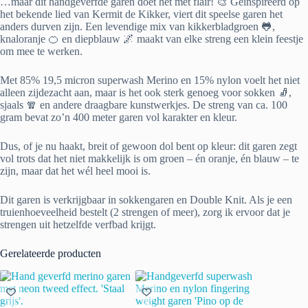
…maar dit handgeverfde garen doet het met flair! 🎨 Geïnspireerd op
het bekende lied van Kermit de Kikker, viert dit speelse garen het
anders durven zijn. Een levendige mix van kikkerbladgroen 🐸,
knaloranje 🍊 en diepblauw 🌌 maakt van elke streng een klein feestje
om mee te werken.
Met 85% 19,5 micron superwash Merino en 15% nylon voelt het niet
alleen zijdezacht aan, maar is het ook sterk genoeg voor sokken 🧦,
sjaals 🧣 en andere draagbare kunstwerkjes. De streng van ca. 100
gram bevat zo’n 400 meter garen vol karakter en kleur.
Dus, of je nu haakt, breit of gewoon dol bent op kleur: dit garen zegt
vol trots dat het niet makkelijk is om groen – én oranje, én blauw – te
zijn, maar dat het wél heel mooi is.
Dit garen is verkrijgbaar in sokkengaren en Double Knit. Als je een
truienhoeveelheid bestelt (2 strengen of meer), zorg ik ervoor dat je
strengen uit hetzelfde verfbad krijgt.
Gerelateerde producten