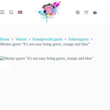
Ga
naar
de
Merino garen “It’s not easy being green, orange and blue”
Winkelwa
inhoud
Opties selecteren
€
22.00
incl. btw
Dit
1 op voorraad
product
heeft
meerder
variaties
Home
Winkel
Handgeverfd garen
Sokkengaren
Deze
Merino garen “It’s not easy being green, orange and blue”
optie
kan
gekozen
worden
op
de
productp