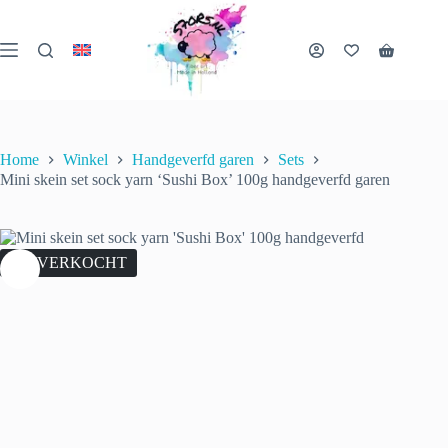
Ga
naar
de
Winkelwa
inhoud
Home
Winkel
Handgeverfd garen
Sets
Mini skein set sock yarn ‘Sushi Box’ 100g handgeverfd garen
UITVERKOCHT