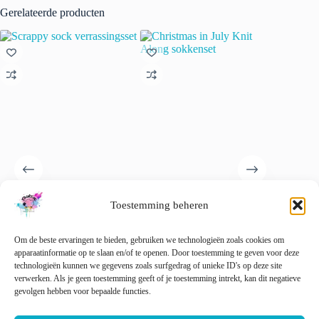
Gerelateerde producten
Scrappy sock verrassingsset
Christmas in July Knit Along
Septemb
Toestemming beheren
sokkenset
Birthday
€
30.00
€
23.00
incl. btw
Om de beste ervaringen te bieden, gebruiken we technologieën zoals cookies om
Dit
🚨 Nog maar
1
op voorraad!
apparaatinformatie op te slaan en/of te openen. Door toestemming te geven voor deze
Opti
product
technologieën kunnen we gegevens zoals surfgedrag of unieke ID's op deze site
heeft
verwerken. Als je geen toestemming geeft of je toestemming intrekt, kan dit negatieve
Toevoegen aan
meerder
gevolgen hebben voor bepaalde functies.
Lees verder
winkelwagen
variaties
Deze