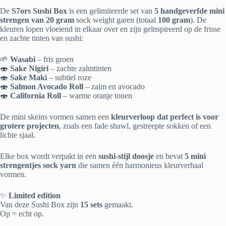
De
S7ors Sushi Box
is een gelimiteerde set van
5 handgeverfde mini
strengen van 20 gram
sock weight garen (totaal
100 gram
). De
kleuren lopen vloeiend in elkaar over en zijn geïnspireerd op de frisse
en zachte tinten van sushi:
🌱
Wasabi
– fris groen
🍣
Sake Nigiri
– zachte zalmtinten
🍣
Sake Maki
– subtiel roze
🍣
Salmon Avocado Roll
– zalm en avocado
🍣
California Roll
– warme oranje tonen
De mini skeins vormen samen een
kleurverloop dat perfect is voor
grotere projecten
, zoals een fade shawl, gestreepte sokken of een
lichte sjaal.
Elke box wordt verpakt in een
sushi-stijl doosje
en bevat
5 mini
strengentjes sock yarn
die samen één harmonieus kleurverhaal
vormen.
✨
Limited edition
Van deze Sushi Box zijn
15 sets
gemaakt.
Op = echt op.