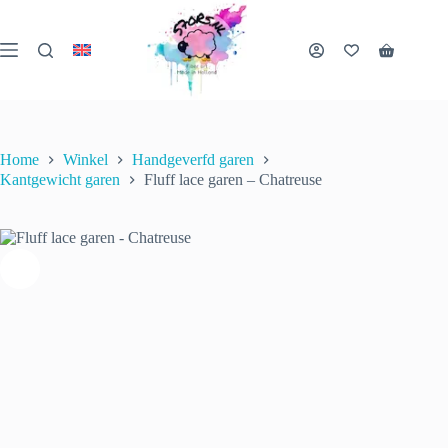
Ga
naar
de
Fluff lace garen – Chatreuse
Winkelwa
inhoud
Opties selecteren
€
25.00
incl. btw
1 op voorraad
Home
Winkel
Handgeverfd garen
Kantgewicht garen
Fluff lace garen – Chatreuse