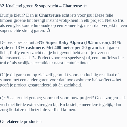
💚 Knallend groen & superzacht – Chartreuse ✨
Durf je kleur? Dan is
Chartreuse
echt iets voor jou! Deze felle
limoen-groene tint brengt instant vrolijkheid in elk project. Net zo fris
als een glas koude limonade op een zomerdag, maar dan verpakt in een
superzachte streng garen. 🍋
De basis bestaat uit
53% Super Baby Alpaca (19.5 micron)
,
34%
zijde
en
13% cashmere
. Met
400 meter per 50 gram
is dit garen
licht, fluffy en zo zacht dat je het gevoel hebt alsof je over een
kittensnoetje aait. 🐾 Perfect voor een speelse sjaal, een knuffelzachte
trui of als vrolijke accentkleur naast neutrale tinten.
Of je dit garen nu op zichzelf gebruikt voor een luchtig resultaat of
samen met een ander garen voor dat luxe cashmere halo-effect – het
geeft je project gegarandeerd pit én zachtheid.
👉 Staat er niet genoeg voorraad voor jouw project? Geen zorgen – ik
verf met liefde extra strengen bij. En bestel je meerdere tegelijk, dan
zorg ik dat ze uit hetzelfde verfbad komen.
Gerelateerde producten