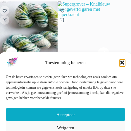
Toestemming beheren
Kimono – serene kleuren met
Supergrover – Knalblauw
Ongever
een vleugje glans
handgeverfd garen met
neon con
Om de beste ervaringen te bieden, gebruiken we technologieën zoals cookies om
superkracht
€
22.00
€
15.00
apparaatinformatie op te slaan en/of te openen. Door toestemming te geven voor deze
incl. btw
€
22.00
technologieën kunnen we gegevens zoals surfgedrag of unieke ID's op deze site
incl. btw
Dit
verwerken. Als je geen toestemming geeft of je toestemming intrekt, kan dit negatieve
Opti
Dit
Dit
product
gevolgen hebben voor bepaalde functies.
Opties selecteren
Opties selecteren
product
product
heeft
heeft
heeft
meerder
meerdere
meerdere
variaties
Accepteer
variaties.
variaties.
Deze
Deze
Deze
optie
optie
optie
kan
Weigeren