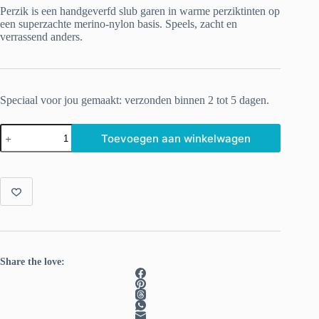
Perzik is een handgeverfd slub garen in warme perziktinten op
een superzachte merino-nylon basis. Speels, zacht en
verrassend anders.
Speciaal voor jou gemaakt: verzonden binnen 2 tot 5 dagen.
Perzik
Toevoegen aan winkelwagen
–
Handgeverfd
slub
yarn
in
zachte
perziktint
aantal
Share the love: