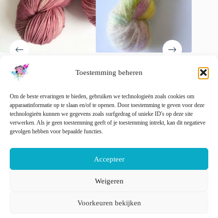
Mauve – Oudroze
Fluff lace garen – neon
Raketje
Toestemming beheren
handgeverfd garen met Franse
speckles
in zomer
flair
€
25.00
€
22.00
incl. btw
Om de beste ervaringen te bieden, gebruiken we technologieën zoals cookies om
€
22.00
incl. btw
Dit
🚨 Nog maar
2
op voorraad!
apparaatinformatie op te slaan en/of te openen. Door toestemming te geven voor deze
Opti
product
technologieën kunnen we gegevens zoals surfgedrag of unieke ID's op deze site
heeft
verwerken. Als je geen toestemming geeft of je toestemming intrekt, kan dit negatieve
Dit
meerder
gevolgen hebben voor bepaalde functies.
Opties selecteren
Opties selecteren
product
variaties
heeft
Deze
meerdere
optie
Accepteer
variaties.
kan
Deze
gekozen
optie
Weigeren
worden
kan
op
Nederlands
English
gekozen
de
Voorkeuren bekijken
worden
product
op