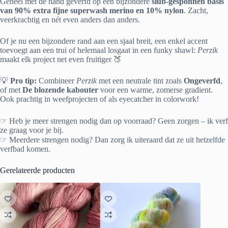
Geheel met de hand geverfd op een bijzondere
slub-gesponnen basis
van 90% extra fijne superwash merino en 10% nylon
. Zacht,
veerkrachtig en nét even anders dan anders.
Of je nu een bijzondere rand aan een sjaal breit, een enkel accent
toevoegt aan een trui of helemaal losgaat in een funky shawl:
Perzik
maakt elk project net even fruitiger 🍑
💡
Pro tip:
Combineer
Perzik
met een neutrale tint zoals
Ongeverfd
,
of met
De blozende kabouter
voor een warme, zomerse gradient.
Ook prachtig in weefprojecten of als eyecatcher in colorwork!
☞ Heb je meer strengen nodig dan op voorraad? Geen zorgen – ik verf
ze graag voor je bij.
☞ Meerdere strengen nodig? Dan zorg ik uiteraard dat ze uit hetzelfde
verfbad komen.
Gerelateerde producten