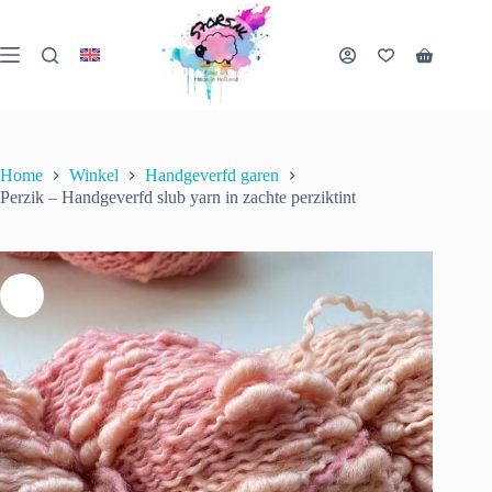
Ga
naar
de
Winkelwa
inhoud
Home
Winkel
Handgeverfd garen
Perzik – Handgeverfd slub yarn in zachte perziktint