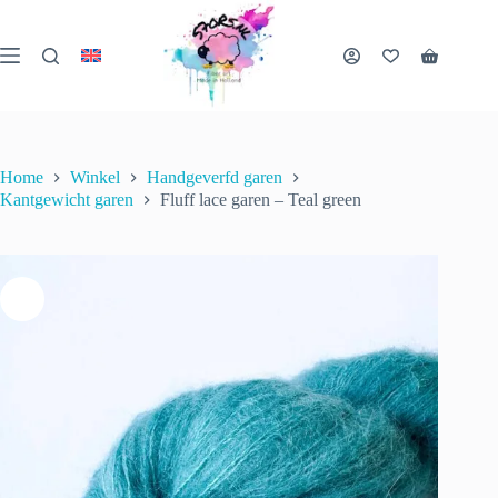
Ga
naar
de
Fluff lace garen – Teal green
Winkelwa
inhoud
Opties selecteren
€
25.00
incl. btw
1 op voorraad
Home
Winkel
Handgeverfd garen
Kantgewicht garen
Fluff lace garen – Teal green