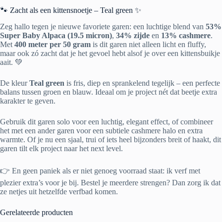
🐾 Zacht als een kittensnoetje – Teal green ✨
Zeg hallo tegen je nieuwe favoriete garen: een luchtige blend van
53%
Super Baby Alpaca (19.5 micron)
,
34% zijde
en
13% cashmere
.
Met
400 meter per 50 gram
is dit garen niet alleen licht en fluffy,
maar ook zó zacht dat je het gevoel hebt alsof je over een kittensbuikje
aait. 💚
De kleur
Teal green
is fris, diep en sprankelend tegelijk – een perfecte
balans tussen groen en blauw. Ideaal om je project nét dat beetje extra
karakter te geven.
Gebruik dit garen solo voor een luchtig, elegant effect, of combineer
het met een ander garen voor een subtiele cashmere halo en extra
warmte. Of je nu een sjaal, trui of iets heel bijzonders breit of haakt, dit
garen tilt elk project naar het next level.
👉 En geen paniek als er niet genoeg voorraad staat: ik verf met
plezier extra’s voor je bij. Bestel je meerdere strengen? Dan zorg ik dat
ze netjes uit hetzelfde verfbad komen.
Gerelateerde producten