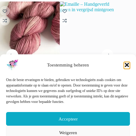
Toestemming beheren
Mauve – Oudroze
Emaille – Handgeverfd garen
Kerstste
handgeverfd garen met Franse
in vergrijsd mintgroen
pit en pr
Om de beste ervaringen te bieden, gebruiken we technologieën zoals cookies om
flair
€
22.00
€
11.00
apparaatinformatie op te slaan en/of te openen. Door toestemming te geven voor deze
incl. btw
€
22.00
technologieën kunnen we gegevens zoals surfgedrag of unieke ID's op deze site
incl. btw
Dit
verwerken. Als je geen toestemming geeft of je toestemming intrekt, kan dit negatieve
Opti
Dit
Dit
product
gevolgen hebben voor bepaalde functies.
Opties selecteren
Opties selecteren
product
product
heeft
heeft
heeft
meerder
meerdere
meerdere
variaties
Accepteer
variaties.
variaties.
Deze
Deze
Deze
optie
optie
optie
kan
Weigeren