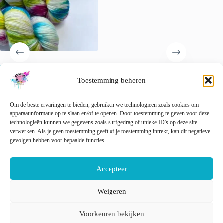
Handgeverfd superwash
Handgeverfd superwash
Handgev
Merino single ply sokkengaren
Merino en nylon fingering
Merino-
Toestemming beheren
garen. Twister
weight garen ‘Pino op de
Champa
kermis’
€
22.00
€
22.00
incl. btw
Om de beste ervaringen te bieden, gebruiken we technologieën zoals cookies om
€
22.00
incl. btw
Dit
🚨 Nog maar
1
op voorraad!
apparaatinformatie op te slaan en/of te openen. Door toestemming te geven voor deze
Opti
product
technologieën kunnen we gegevens zoals surfgedrag of unieke ID's op deze site
heeft
verwerken. Als je geen toestemming geeft of je toestemming intrekt, kan dit negatieve
Dit
meerder
gevolgen hebben voor bepaalde functies.
Opties selecteren
Opties selecteren
product
variaties
heeft
Deze
meerdere
optie
Accepteer
variaties.
kan
Deze
gekozen
optie
Weigeren
worden
kan
op
Nederlands
English
gekozen
de
Voorkeuren bekijken
worden
product