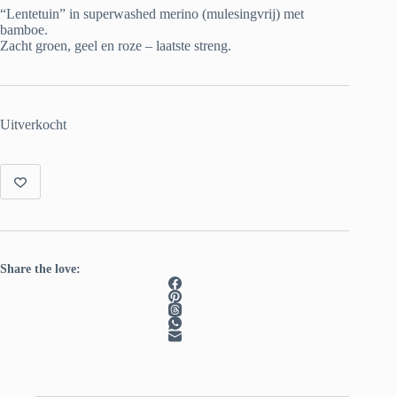
was:
is:
“Lentetuin” in superwashed merino (mulesingvrij) met
€ 22.00.
€ 15.00.
bamboe.
Zacht groen, geel en roze – laatste streng.
Uitverkocht
Share the love: