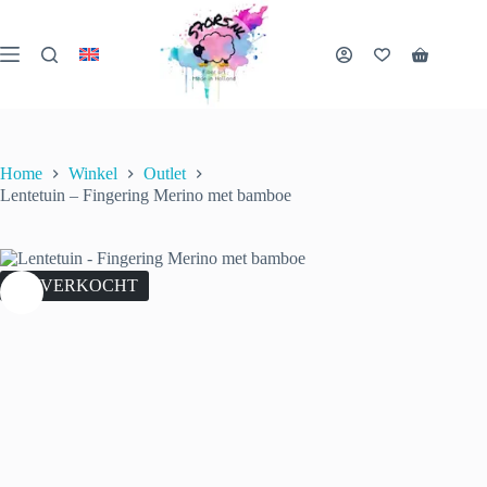
Ga
naar
de
Winkelwa
inhoud
Home
Winkel
Outlet
Lentetuin – Fingering Merino met bamboe
UITVERKOCHT