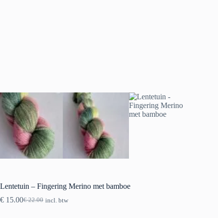
Lentetuin – Fingering Merino met bamboe
€
15.00
€
22.00
incl. btw
Oorspronkelijke
Huidige
prijs
prijs