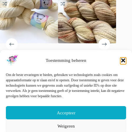
Superwash Merino garen
Handgeverfd sokkengaren
Berry Ju
‘Natural White’.
garen. Superwash Merino,
handgeve
Toestemming beheren
nylon en stellina glitter.
sokkeng
€
15.00
incl. btw
Muad’dib’.
€
21.00
Om de beste ervaringen te bieden, gebruiken we technologieën zoals cookies om
€
22.00
incl. btw
apparaatinformatie op te slaan en/of te openen. Door toestemming te geven voor deze
Opti
Gewaardeerd
5.00
uit 5
technologieën kunnen we gegevens zoals surfgedrag of unieke ID's op deze site
verwerken. Als je geen toestemming geeft of je toestemming intrekt, kan dit negatieve
Dit
gevolgen hebben voor bepaalde functies.
Opties selecteren
Opties selecteren
product
heeft
meerdere
Accepteer
variaties.
Deze
optie
Weigeren
kan