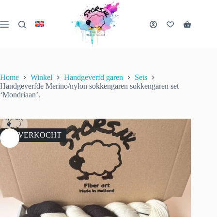
Ga
naar
de
Winkelwa
inhoud
Home
Winkel
Handgeverfd garen
Sets
Handgeverfde Merino/nylon sokkengaren sokkengaren set
‘Mondriaan’.
UITVERKOCHT