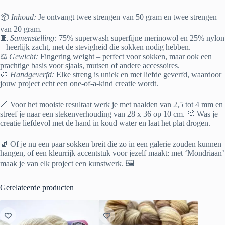
📦
Inhoud:
Je ontvangt twee strengen van 50 gram en twee strengen
van 20 gram.
🧵
Samenstelling:
75% superwash superfijne merinowol en 25% nylon
– heerlijk zacht, met de stevigheid die sokken nodig hebben.
⚖️
Gewicht:
Fingering weight – perfect voor sokken, maar ook een
prachtige basis voor sjaals, mutsen of andere accessoires.
🎨
Handgeverfd:
Elke streng is uniek en met liefde geverfd, waardoor
jouw project echt een one-of-a-kind creatie wordt.
📐 Voor het mooiste resultaat werk je met naalden van 2,5 tot 4 mm en
streef je naar een stekenverhouding van 28 x 36 op 10 cm. 🫧 Was je
creatie liefdevol met de hand in koud water en laat het plat drogen.
🧦 Of je nu een paar sokken breit die zo in een galerie zouden kunnen
hangen, of een kleurrijk accentstuk voor jezelf maakt: met ‘Mondriaan’
maak je van elk project een kunstwerk. 🖼️
Gerelateerde producten