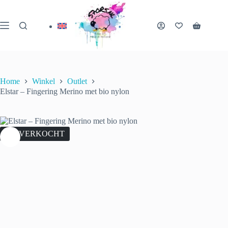
Ga
naar
de
Winkelwa
inhoud
Home
Winkel
Outlet
Elstar – Fingering Merino met bio nylon
UITVERKOCHT