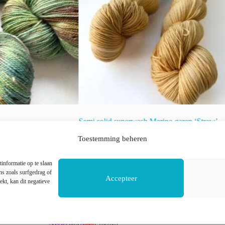
Semi solid superwash Merino garen ‘Straw’.
€
22.00
incl. btw
Toestemming beheren
raad!
informatie op te slaan
Dit
s zoals surfgedrag of
Accepteer
n
Opties selecteren
product
ekt, kan dit negatieve
heeft
meerdere
variaties.
Deze
Nederlands
English