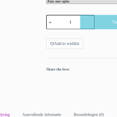
Drie
steek
To
markeerders
op
een
handige
kiltspeld.
Add to wishlist
aantal
Share the love:
ijving
Aanvullende informatie
Beoordelingen (0)