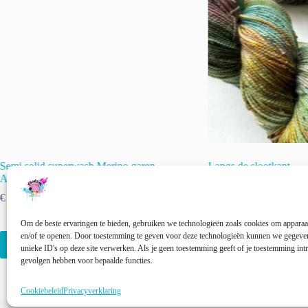
Semi solid superwash Merino garen.
Langs de slootkant.
Aubergine’.
€
22.00
incl. btw
€
22.00
incl. btw
🚨 Nog maar
1
op voor
Om de beste ervaringen te bieden, gebruiken we technologieën zoals cookies om apparaat
Dit
en/of te openen. Door toestemming te geven voor deze technologieën kunnen we gegeven
Opties selecteren
Opties selectere
product
unieke ID's op deze site verwerken. Als je geen toestemming geeft of je toestemming intr
heeft
gevolgen hebben voor bepaalde functies.
meerdere
variaties.
Cookiebeleid
Privacyverklaring
Deze