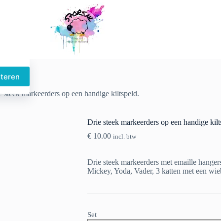
cteren
Dit
product
e steek markeerders op een handige kiltspeld.
heeft
meerdere
variaties.
Drie steek markeerders op een handige kilt
Deze
optie
€
10.00
incl. btw
kan
gekozen
worden
Drie steek markeerders met emaille hangers
op
Mickey, Yoda, Vader, 3 katten met een wieb
de
productpagina
Set