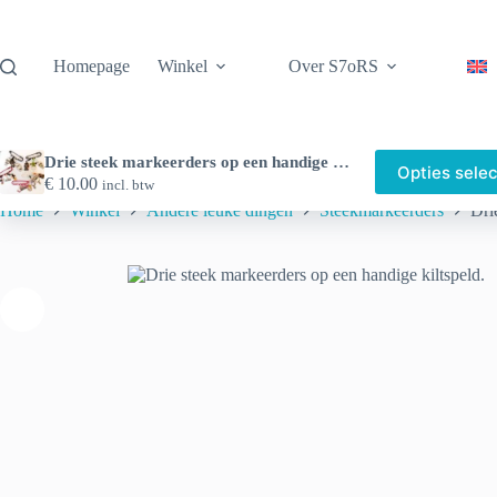
Ga
naar
de
Homepage
Winkel
Over S7oRS
inhoud
Drie steek markeerders op een handige kiltspeld.
Opties sele
€
10.00
incl. btw
Home
Winkel
Andere leuke dingen
Steekmarkeerders
Dri