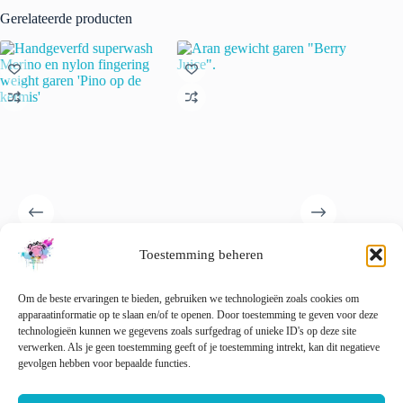
Gerelateerde producten
Handgeverfd superwash
Aran gewicht garen “Berry
Handgev
Toestemming beheren
Merino en nylon fingering
Juice”.
Merino-
weight garen ‘Pino op de
Geel’
€
15.00
€
20.00
incl. btw
Oorspronkelijke
Huidige
kermis’
Om de beste ervaringen te bieden, gebruiken we technologieën zoals cookies om
€
22.00
prijs
prijs
🚨 Nog maar
1
op voorraad!
apparaatinformatie op te slaan en/of te openen. Door toestemming te geven voor deze
€
22.00
incl. btw
was:
is:
Dit
technologieën kunnen we gegevens zoals surfgedrag of unieke ID's op deze site
Opti
€ 20.00.
€ 15.00.
product
verwerken. Als je geen toestemming geeft of je toestemming intrekt, kan dit negatieve
Dit
heeft
gevolgen hebben voor bepaalde functies.
Opties selecteren
Opties selecteren
product
meerder
heeft
variaties