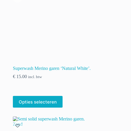
Superwash Merino garen ‘Natural White’.
€
15.00
incl. btw
Dit
Opties selecteren
product
heeft
meerdere
variaties.
Deze
optie