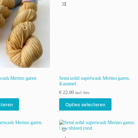
kan
gekozen
worden
op
de
productpagina
rwash Merino garen
Semi solid superwash Merino garen.
Karamel
€
22.00
incl. btw
Dit
cteren
Opties selecteren
product
heeft
meerdere
variaties.
Deze
optie