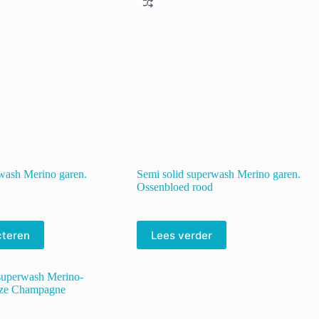
kan
gekozen
worden
op
de
productpagina
rwash Merino garen.
Semi solid superwash Merino garen.
Ossenbloed rood
cteren
Lees verder