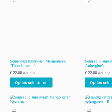
kan
kan
gekozen
gekozen
worden
worden
op
op
de
de
productpagina
productpagina
Semi-solid superwash Merinogaren
Semi solid supe
‘Thunderstorm’.
Aubergine’.
€
22.00
€
22.00
incl. btw
incl. btw
Dit
Dit
Opties selecteren
Opties sele
product
product
heeft
heeft
meerdere
meerdere
variaties.
variaties.
Deze
Deze
optie
optie
kan
kan