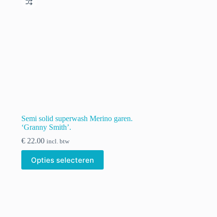
kan
gekozen
worden
op
de
productpagina
Semi solid superwash Merino garen.
‘Granny Smith’.
€
22.00
incl. btw
Dit
Opties selecteren
product
heeft
meerdere
variaties.
Deze
optie
kan