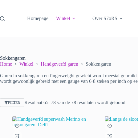
Ga
naar
de
Homepage
Winkel
Over S7oRS
inhoud
Sokkengaren
Home
Winkel
Handgeverfd garen
Sokkengaren
Garen in sokkengaren en fingerweight gewicht wordt meestal gebruikt v
wordt gewoonlijk gebreid met een gauge van 6-8 steken per inch op ee
Gesort
Resultaat 65–78 van de 78 resultaten wordt getoond
FILTER
op
nieuws