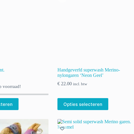
nt.
Handgeverfd superwash Merino-
nylongaren ‘Neon Geel’
€
22.00
incl. btw
 voorraad!
Dit
cteren
Opties selecteren
product
heeft
meerdere
variaties.
Deze
optie