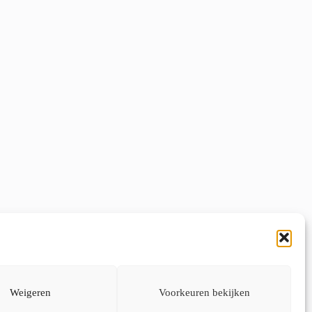
gekozen
worden
op
de
productpagina
Weigeren
Voorkeuren bekijken