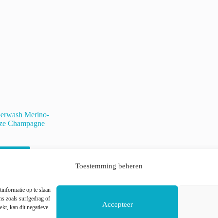
erwash Merino-
oze Champagne
cteren
Toestemming beheren
informatie op te slaan
s zoals surfgedrag of
Accepteer
1
2
3
4
5
ekt, kan dit negatieve