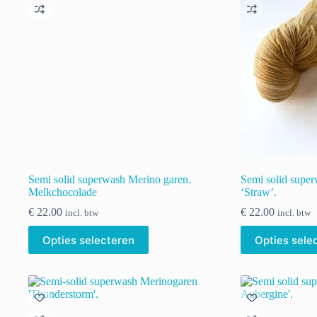
kan
gekozen
worden
op
de
productpagina
Semi solid superwash Merino garen.
Semi solid supe
Melkchocolade
‘Straw’.
€
22.00
€
22.00
incl. btw
incl. btw
Dit
Dit
Opties selecteren
Opties sele
product
product
heeft
heeft
meerdere
meerdere
variaties.
variaties.
Deze
Deze
optie
optie