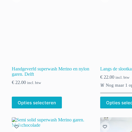
Handgeverfd superwash Merino en nylon
Langs de slootka
garen. Delft
€
22.00
incl. btw
€
22.00
incl. btw
🚨 Nog maar
1
op
Dit
Opties selecteren
Opties sele
product
heeft
meerdere
variaties.
Deze
optie