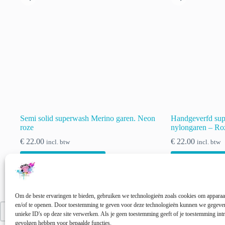
gekozen
gekozen
worden
worden
op
op
de
de
productpagina
productpagina
Semi solid superwash Merino garen. Neon
Handgeverfd sup
roze
nylongaren – R
€
22.00
€
22.00
incl. btw
incl. btw
Dit
Dit
Opties selecteren
Opties sele
product
product
heeft
heeft
meerdere
meerdere
variaties.
variaties.
Om de beste ervaringen te bieden, gebruiken we technologieën zoals cookies om apparaat
Deze
Deze
en/of te openen. Door toestemming te geven voor deze technologieën kunnen we gegeven
optie
optie
VORIGE
unieke ID's op deze site verwerken. Als je geen toestemming geeft of je toestemming intr
kan
kan
gevolgen hebben voor bepaalde functies.