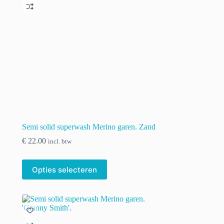
kan
gekozen
worden
op
de
productpagina
Semi solid superwash Merino garen. Zand
€
22.00
incl. btw
Dit
Opties selecteren
product
heeft
meerdere
variaties.
Deze
optie