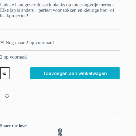
Unieke handgeverfde sock blanks op mulesingvrije merino.
Elke lap is anders – perfect voor sokken en kleurige brei- of
haakprojecten!
🚨 Nog maar
2
op voorraad!
2 op voorraad
Met
Toevoegen aan winkelwagen
de
hand
geverfde
Sock
blank
Waterverf
aantal
Share the love: