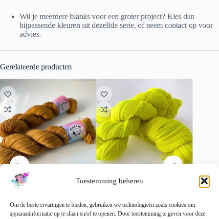
Wil je meerdere blanks voor een groter project? Kies dan
bijpassende kleuren uit dezelfde serie, of neem contact op voor
advies.
Gerelateerde producten
Toestemming beheren
Semi solid superwash Merino
Handgeverfd superwash
Handgev
garen. Karamel
Merino-nylongaren ‘Neon
Merino e
Om de beste ervaringen te bieden, gebruiken we technologieën zoals cookies om
Geel’
€
22.00
€
22.00
apparaatinformatie op te slaan en/of te openen. Door toestemming te geven voor deze
incl. btw