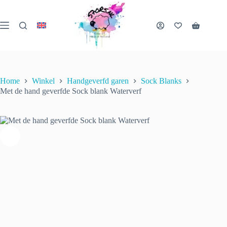
Ga
naar
Met de hand geverfde Sock blank Waterverf
de
€
25.00
incl.
Winkelwa
inhoud
Toevoegen aan winkelwagen
btw
2 op
voorraad
Home
Winkel
Handgeverfd garen
Sock Blanks
Met de hand geverfde Sock blank Waterverf