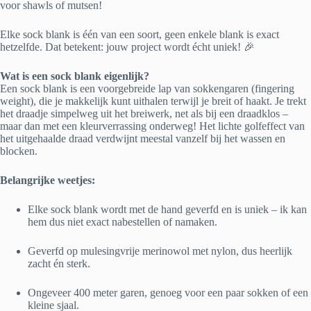
voor shawls of mutsen!
Elke sock blank is één van een soort, geen enkele blank is exact
hetzelfde. Dat betekent: jouw project wordt écht uniek! 🎉
Wat is een sock blank eigenlijk?
Een sock blank is een voorgebreide lap van sokkengaren (fingering
weight), die je makkelijk kunt uithalen terwijl je breit of haakt. Je trekt
het draadje simpelweg uit het breiwerk, net als bij een draadklos –
maar dan met een kleurverrassing onderweg! Het lichte golfeffect van
het uitgehaalde draad verdwijnt meestal vanzelf bij het wassen en
blocken.
Belangrijke weetjes:
Elke sock blank wordt met de hand geverfd en is uniek – ik kan
hem dus niet exact nabestellen of namaken.
Geverfd op mulesingvrije merinowol met nylon, dus heerlijk
zacht én sterk.
Ongeveer 400 meter garen, genoeg voor een paar sokken of een
kleine sjaal.