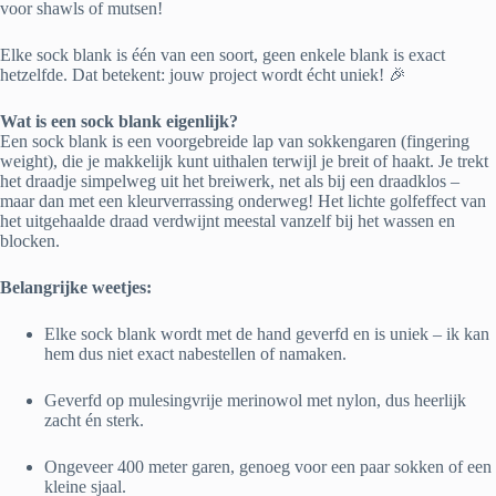
voor shawls of mutsen!
Elke sock blank is één van een soort, geen enkele blank is exact
hetzelfde. Dat betekent: jouw project wordt écht uniek! 🎉
Wat is een sock blank eigenlijk?
Een sock blank is een voorgebreide lap van sokkengaren (fingering
weight), die je makkelijk kunt uithalen terwijl je breit of haakt. Je trekt
het draadje simpelweg uit het breiwerk, net als bij een draadklos –
maar dan met een kleurverrassing onderweg! Het lichte golfeffect van
het uitgehaalde draad verdwijnt meestal vanzelf bij het wassen en
blocken.
Belangrijke weetjes:
Elke sock blank wordt met de hand geverfd en is uniek – ik kan
hem dus niet exact nabestellen of namaken.
Geverfd op mulesingvrije merinowol met nylon, dus heerlijk
zacht én sterk.
Ongeveer 400 meter garen, genoeg voor een paar sokken of een
kleine sjaal.