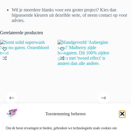
Wil je meerdere blanks voor een groter project? Kies dan
bijpassende kleuren uit dezelfde serie, of neem contact op voor
advies.
Gerelateerde producten
Semi solid superwash Merino
Handgeverfd ‘Aubergine
Berry Ju
garen. Ossenbloed rood
salad’ Mulberry zijde
handgeve
Toestemming beheren
haakgaren. Dit 100% zijden
sokkeng
garen met ’tweed effect’ is
€
21.00
anders dan alle andere.
Om de beste ervaringen te bieden, gebruiken we technologieën zoals cookies om