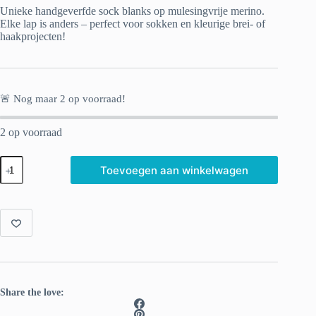
Unieke handgeverfde sock blanks op mulesingvrije merino.
Elke lap is anders – perfect voor sokken en kleurige brei- of
haakprojecten!
🚨 Nog maar
2
op voorraad!
2 op voorraad
Met
Toevoegen aan winkelwagen
de
hand
geverfde
Sock
blank
Flamingo
aantal
Share the love: