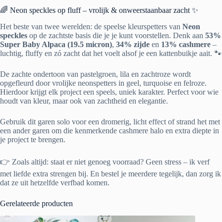
🌈 Neon speckles op fluff – vrolijk & onweerstaanbaar zacht ✨
Het beste van twee werelden: de speelse kleurspetters van
Neon
speckles
op de zachtste basis die je je kunt voorstellen. Denk aan
53%
Super Baby Alpaca (19.5 micron)
,
34% zijde
en
13% cashmere
–
luchtig, fluffy en zó zacht dat het voelt alsof je een kattenbuikje aait. 🐾
De zachte ondertoon van pastelgroen, lila en zachtroze wordt
opgefleurd door vrolijke neonspetters in geel, turquoise en felroze.
Hierdoor krijgt elk project een speels, uniek karakter. Perfect voor wie
houdt van kleur, maar ook van zachtheid en elegantie.
Gebruik dit garen solo voor een dromerig, licht effect of strand het met
een ander garen om die kenmerkende cashmere halo en extra diepte in
je project te brengen.
👉 Zoals altijd: staat er niet genoeg voorraad? Geen stress – ik verf
met liefde extra strengen bij. En bestel je meerdere tegelijk, dan zorg ik
dat ze uit hetzelfde verfbad komen.
Gerelateerde producten