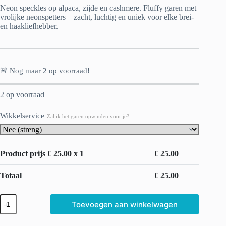
Neon speckles op alpaca, zijde en cashmere. Fluffy garen met
vrolijke neonspetters – zacht, luchtig en uniek voor elke brei-
en haakliefhebber.
🚨 Nog maar
2
op voorraad!
2 op voorraad
Wikkelservice
Zal ik het garen opwinden voor je?
Product prijs €
25.00
x 1
€
25.00
Totaal
€
25.00
Fluff
Toevoegen aan winkelwagen
lace
garen
-