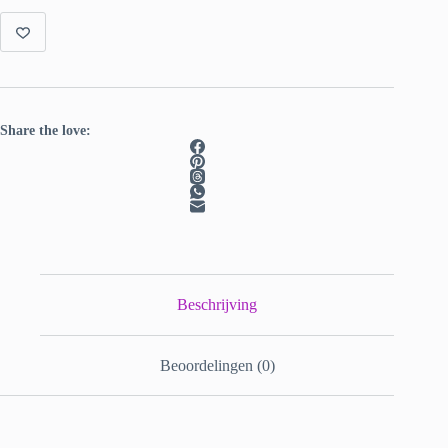
neon
speckles
aantal
Share the love:
Beschrijving
Beoordelingen (0)