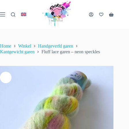
Ga
naar
de
Fluff lace garen – neon speckles
Winkelwa
inhoud
Opties selecteren
€
25.00
incl. btw
2 op voorraad
Home
Winkel
Handgeverfd garen
Kantgewicht garen
Fluff lace garen – neon speckles