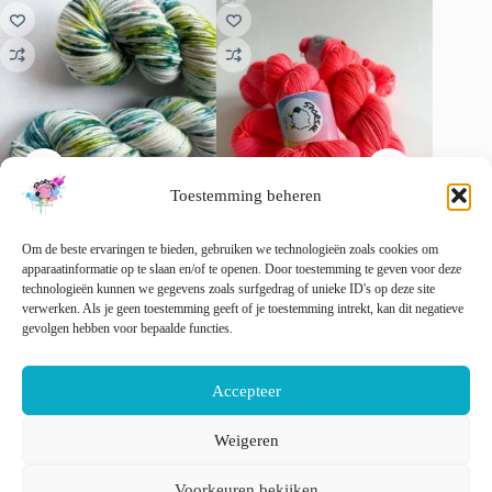
Toestemming beheren
Kimono – serene kleuren met
Neon Red – Handgeverfd
Purk – 
Om de beste ervaringen te bieden, gebruiken we technologieën zoals cookies om
een vleugje glans
garen vol vurige roodtinten
garen vo
apparaatinformatie op te slaan en/of te openen. Door toestemming te geven voor deze
zachthei
€
22.00
€
22.00
technologieën kunnen we gegevens zoals surfgedrag of unieke ID's op deze site
incl. btw
incl. btw
€
22.00
verwerken. Als je geen toestemming geeft of je toestemming intrekt, kan dit negatieve
Dit
Dit
gevolgen hebben voor bepaalde functies.
Opties selecteren
Opties selecteren
product
product
Dit
Opti
heeft
heeft
product
meerdere
meerdere
heeft
Accepteer
variaties.
variaties.
meerder
Deze
Deze
variaties
optie
optie
Deze
Weigeren
kan
kan
optie
Nederlands
English
gekozen
gekozen
kan
Voorkeuren bekijken