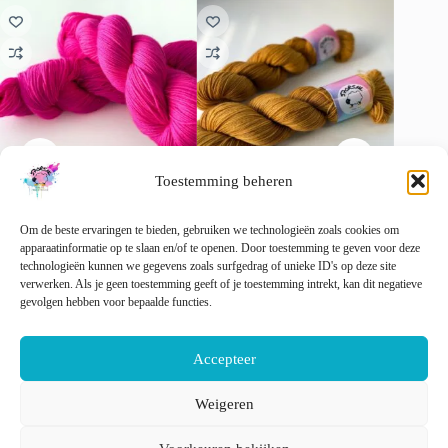
Toestemming beheren
Semi solid superwash Merino
Semi solid superwash Merino
Zandkas
Om de beste ervaringen te bieden, gebruiken we technologieën zoals cookies om
garen. Neon roze
garen. Karamel
merinoga
apparaatinformatie op te slaan en/of te openen. Door toestemming te geven voor deze
strandti
€
22.00
€
22.00
technologieën kunnen we gegevens zoals surfgedrag of unieke ID's op deze site
incl. btw
incl. btw
€
22.00
verwerken. Als je geen toestemming geeft of je toestemming intrekt, kan dit negatieve
Dit
Dit
gevolgen hebben voor bepaalde functies.
Opties selecteren
Opties selecteren
product
product
Dit
Opti
heeft
heeft
product
meerdere
meerdere
heeft
Accepteer
variaties.
variaties.
meerder
Deze
Deze
variaties
optie
optie
Deze
Weigeren
kan
kan
optie
Nederlands
English
gekozen
gekozen
kan