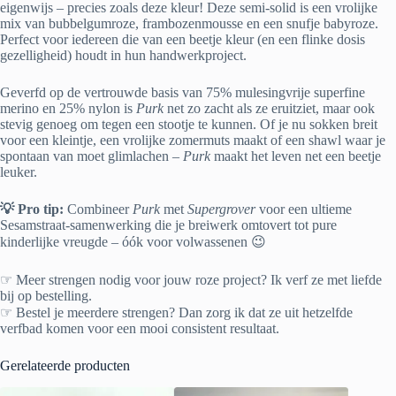
eigenwijs – precies zoals deze kleur! Deze semi-solid is een vrolijke
mix van bubbelgumroze, frambozenmousse en een snufje babyroze.
Perfect voor iedereen die van een beetje kleur (en een flinke dosis
gezelligheid) houdt in hun handwerkproject.
Geverfd op de vertrouwde basis van 75% mulesingvrije superfine
merino en 25% nylon is
Purk
net zo zacht als ze eruitziet, maar ook
stevig genoeg om tegen een stootje te kunnen. Of je nu sokken breit
voor een kleintje, een vrolijke zomermuts maakt of een shawl waar je
spontaan van moet glimlachen –
Purk
maakt het leven net een beetje
leuker.
💡 Pro tip:
Combineer
Purk
met
Supergrover
voor een ultieme
Sesamstraat-samenwerking die je breiwerk omtovert tot pure
kinderlijke vreugde – óók voor volwassenen 😉
☞ Meer strengen nodig voor jouw roze project? Ik verf ze met liefde
bij op bestelling.
☞ Bestel je meerdere strengen? Dan zorg ik dat ze uit hetzelfde
verfbad komen voor een mooi consistent resultaat.
Gerelateerde producten