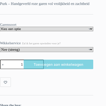
Purk – Handgeverfd roze garen vol vrolijkheid en zachtheid
Garensoort
Wikkelservice
Zal ik het garen opwinden voor je?
Purk
Toevoegen aan winkelwagen
–
Handgeverfd
roze
garen
vol
vrolijkheid
en
zachtheid
aantal
Share the love: