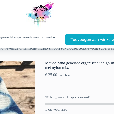
Met de hand geverfde organische indigo shibori sokblouse. Sokgewicht superwash merino met nylon mix.
Toevoegen aan winkel
nd geverfde organische indigo shibori sokblouse. Sokgewicht superwa
Met de hand geverfde organische indigo s
met nylon mix.
€
25.00
incl. btw
🚨 Nog maar
1
op voorraad!
1 op voorraad