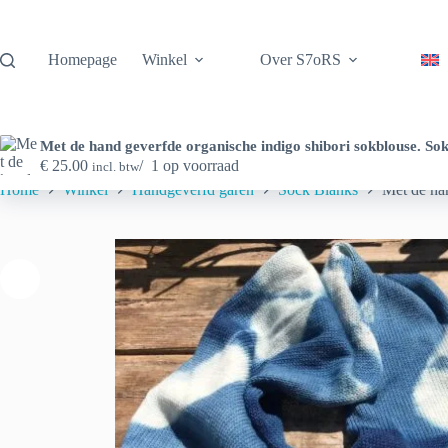
Ga
naar
de
Homepage
Winkel
Over S7oRS
inhoud
€
25.00
1 op voorraad
incl. btw
Home
Winkel
Handgeverfd garen
Sock Blanks
Met de ha