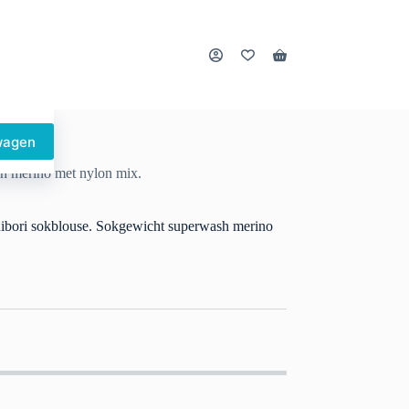
Winkelwagen
wagen
sh merino met nylon mix.
hibori sokblouse. Sokgewicht superwash merino