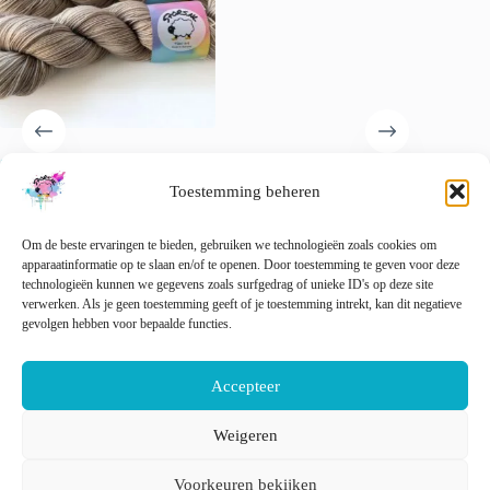
ash Merino
Handgeverfd sokkengaren
Handgeverfd superwash
garen. Superwash Merino,
Merino/nylon garen “Pauw
Toestemming beheren
nylon en stellina glitter.
€
22.00
incl. btw
Muad’dib’.
Om de beste ervaringen te bieden, gebruiken we technologieën zoals cookies om
€
22.00
incl. btw
apparaatinformatie op te slaan en/of te openen. Door toestemming te geven voor deze
Gewaardeerd
5.00
uit 5
technologieën kunnen we gegevens zoals surfgedrag of unieke ID's op deze site
verwerken. Als je geen toestemming geeft of je toestemming intrekt, kan dit negatieve
Dit
gevolgen hebben voor bepaalde functies.
eren
Opties selecteren
Opties selecteren
product
heeft
meerdere
Accepteer
variaties.
Deze
optie
Weigeren
kan
Nederlands
English
gekozen
Voorkeuren bekijken