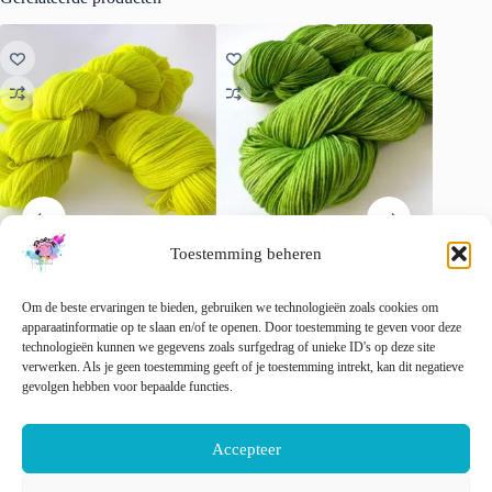
Toestemming beheren
Handgeverfd superwash
Semi solid superwash Merino
Superwa
Merino-nylongaren ‘Neon
garen. ‘Granny Smith’.
‘Natural
Om de beste ervaringen te bieden, gebruiken we technologieën zoals cookies om
Geel’
€
22.00
€
15.00
apparaatinformatie op te slaan en/of te openen. Door toestemming te geven voor deze
incl. btw
€
22.00
technologieën kunnen we gegevens zoals surfgedrag of unieke ID's op deze site
incl. btw
Dit
verwerken. Als je geen toestemming geeft of je toestemming intrekt, kan dit negatieve
Opti
Dit
Dit
product
gevolgen hebben voor bepaalde functies.
Opties selecteren
Opties selecteren
product
product
heeft
heeft
heeft
meerder
meerdere
meerdere
variaties
Accepteer
variaties.
variaties.
Deze
Deze
Deze
optie