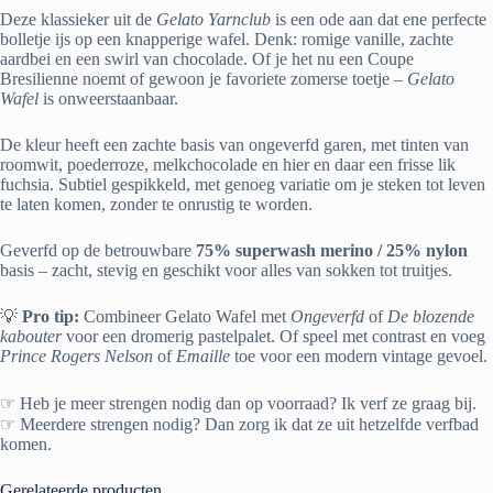
Deze klassieker uit de
Gelato Yarnclub
is een ode aan dat ene perfecte
bolletje ijs op een knapperige wafel. Denk: romige vanille, zachte
aardbei en een swirl van chocolade. Of je het nu een Coupe
Bresilienne noemt of gewoon je favoriete zomerse toetje –
Gelato
Wafel
is onweerstaanbaar.
De kleur heeft een zachte basis van ongeverfd garen, met tinten van
roomwit, poederroze, melkchocolade en hier en daar een frisse lik
fuchsia. Subtiel gespikkeld, met genoeg variatie om je steken tot leven
te laten komen, zonder te onrustig te worden.
Geverfd op de betrouwbare
75% superwash merino / 25% nylon
basis – zacht, stevig en geschikt voor alles van sokken tot truitjes.
💡
Pro tip:
Combineer Gelato Wafel met
Ongeverfd
of
De blozende
kabouter
voor een dromerig pastelpalet. Of speel met contrast en voeg
Prince Rogers Nelson
of
Emaille
toe voor een modern vintage gevoel.
☞ Heb je meer strengen nodig dan op voorraad? Ik verf ze graag bij.
☞ Meerdere strengen nodig? Dan zorg ik dat ze uit hetzelfde verfbad
komen.
Gerelateerde producten