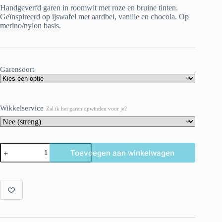
Handgeverfd garen in roomwit met roze en bruine tinten.
€ 22.00
Geïnspireerd op ijswafel met aardbei, vanille en chocola. Op
merino/nylon basis.
Garensoort
Wikkelservice
Zal ik het garen opwinden voor je?
Gelato
Toevoegen aan winkelwagen
Wafel
–
Handgeverfd
garen
in
ijsjestinten
aantal