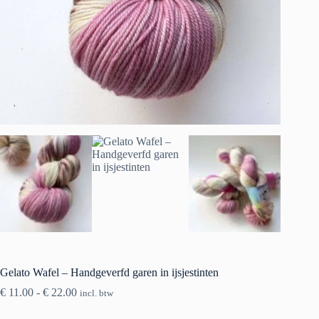
Gelato Wafel – Handgeverfd garen in ijsjestinten
Prijsklasse:
€
11.00
-
€
22.00
incl. btw
€ 11.00
tot