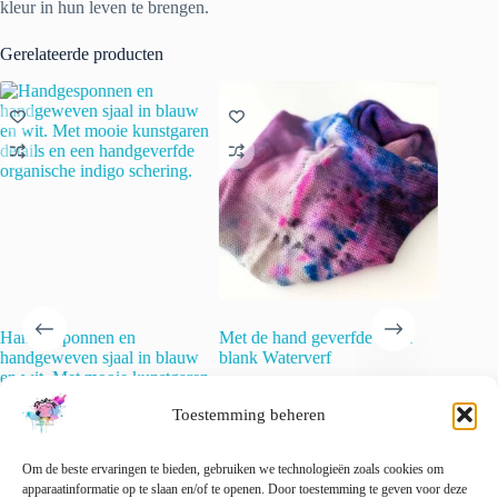
kleur in hun leven te brengen.
Gerelateerde producten
Handgesponnen en
Met de hand geverfde Sock
Handges
handgeweven sjaal in blauw
blank Waterverf
handgebr
en wit. Met mooie kunstgaren
paars e
€
25.00
incl. btw
details en een handgeverfde
lokken e
Toestemming beheren
organische indigo schering.
🚨 Nog maar
2
op voorraad!
€
40.00
€
90.00
incl. btw
🚨 Nog
Om de beste ervaringen te bieden, gebruiken we technologieën zoals cookies om
🚨 Nog maar
1
op voorraad!
apparaatinformatie op te slaan en/of te openen. Door toestemming te geven voor deze