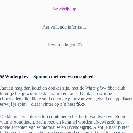
Beschrijving
Aanvullende informatie
Beoordelingen (0)
❄️ Winterglow – Spinnen met een warme gloed
Januari mag dan koud en donker zijn, met de
Winterglow
fiber club
houd je het gewoon lekker warm en knus. Denk aan warme
chocolademelk, dikke sokken en de geur van vers gebakken appeltaart
terwijl je spint – dit is winter op z’n best 🧶🥧
De kleuren van deze club combineren het beste van twee werelden:
warme goudtinten, zacht roze en karamel worden afgewisseld met
koele accenten van winterblauw en lavendelgrijs. Alsof je naar buiten
kijkt en de zon nét achter de besneeuwde daken zakt – fris, maar met