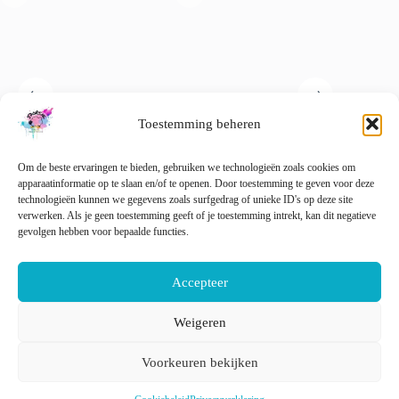
gekozen
worden
op
de
productpagina
Toestemming beheren
Handgeverfd fijn 4-strengs
Superwash Merino garen
Semi so
boucle-effect garen ‘Neon
‘Natural White’.
garen. 
Om de beste ervaringen te bieden, gebruiken we technologieën zoals cookies om
speckles’.
€
15.00
apparaatinformatie op te slaan en/of te openen. Door toestemming te geven voor deze
incl. btw
Lees
€
22.00
technologieën kunnen we gegevens zoals surfgedrag of unieke ID's op deze site
incl. btw
verwerken. Als je geen toestemming geeft of je toestemming intrekt, kan dit negatieve
Dit
gevolgen hebben voor bepaalde functies.
Opties selecteren
Opties selecteren
product
heeft
meerdere
Accepteer
variaties.
Deze
optie
Weigeren
kan
Nederlands
English
gekozen
Voorkeuren bekijken
worden
op