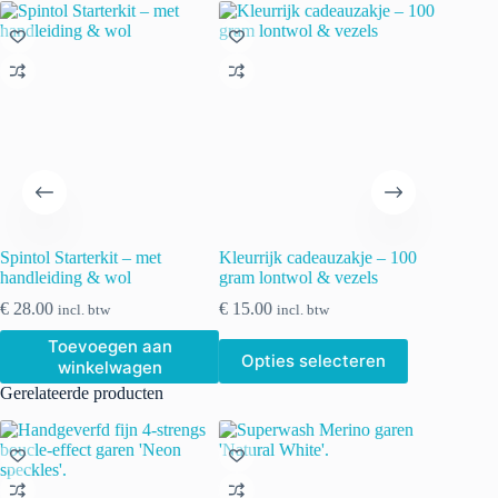
Spintol Starterkit – met
Kleurrijk cadeauzakje – 100
handleiding & wol
gram lontwol & vezels
€
28.00
€
15.00
incl. btw
incl. btw
Toevoegen aan
Dit
Opties selecteren
winkelwagen
product
heeft
Gerelateerde producten
meerdere
variaties.
Deze
optie
kan