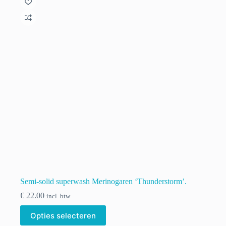
optie
kan
gekozen
worden
op
de
productpagina
Semi-solid superwash Merinogaren ‘Thunderstorm’.
€
22.00
incl. btw
Dit
Opties selecteren
product