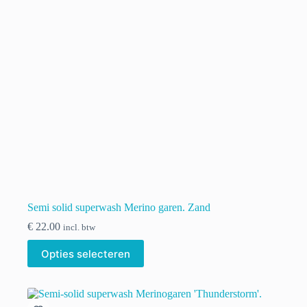
worden
op
de
productpagina
Semi solid superwash Merino garen. Zand
€
22.00
incl. btw
Dit
Opties selecteren
product
heeft
meerdere
variaties.
Deze