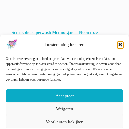
Semi solid superwash Merino garen. Neon roze
€
22.00
incl. btw
Toestemming beheren
Dit
Opties selecteren
product
heeft
Om de beste ervaringen te bieden, gebruiken we technologieën zoals cookies om
meerdere
apparaatinformatie op te slaan en/of te openen. Door toestemming te geven voor deze
variaties.
technologieën kunnen we gegevens zoals surfgedrag of unieke ID's op deze site
Deze
verwerken. Als je geen toestemming geeft of je toestemming intrekt, kan dit negatieve
optie
gevolgen hebben voor bepaalde functies.
VORIGE
kan
gekozen
worden
Accepteer
op
de
Weigeren
productpagina
Nederlands
English
Voorkeuren bekijken