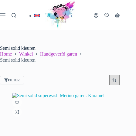
Ga
naar
de
Winkelwa
inhoud
Semi solid kleuren
Home
Winkel
Handgeverfd garen
Semi solid kleuren
FILTER