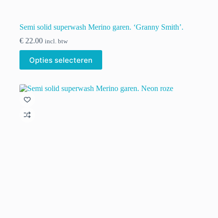
Semi solid superwash Merino garen. ‘Granny Smith’.
€
22.00
incl. btw
Dit
Opties selecteren
product
heeft
meerdere
variaties.
Deze
optie
kan
gekozen
worden
op
de
productpagina