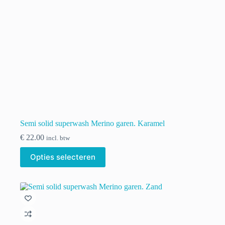
Semi solid superwash Merino garen. Karamel
€
22.00
incl. btw
Dit
Opties selecteren
product
heeft
meerdere
variaties.
Deze
optie
kan
gekozen