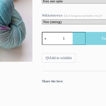
Wikkelservice
Zal ik het garen opwinden voor je?
Kom
je
To
op
mijn
feestje?
aantal
Add to wishlist
Share the love: