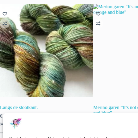
Langs de slootkant.
Merino garen “It’s not
and blue”
€
22.00
incl. btw
€
22.00
incl. btw
🚨 Nog maar
1
op voorraad!
🚨 Nog maar
1
op voor