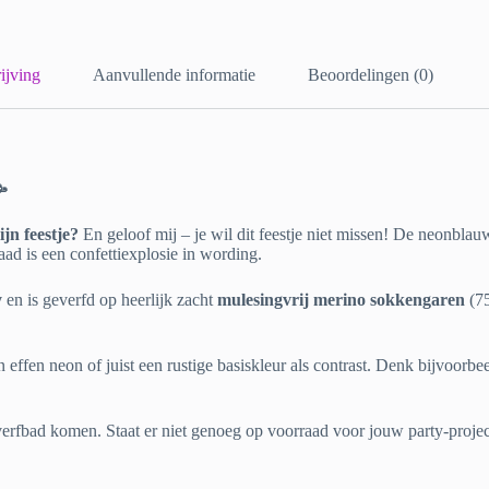
ijving
Aanvullende informatie
Beoordelingen (0)
🥳
jn feestje?
En geloof mij – je wil dit feestje niet missen! De neonblauw
aad is een confettiexplosie in wording.
y
en is geverfd op heerlijk zacht
mulesingvrij merino sokkengaren
(75
ffen neon of juist een rustige basiskleur als contrast. Denk bijvoorbe
e verfbad komen. Staat er niet genoeg op voorraad voor jouw party-project