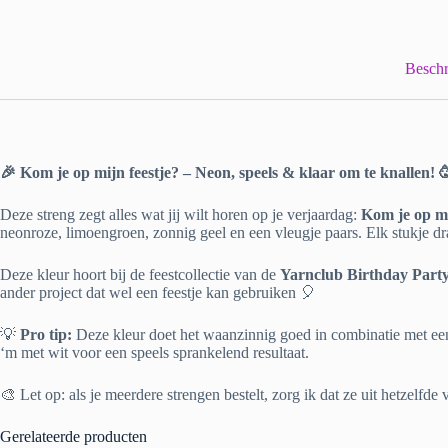
Beschr
🎉 Kom je op mijn feestje? – Neon, speels & klaar om te knallen! 
Deze streng zegt alles wat jij wilt horen op je verjaardag:
Kom je op mi
neonroze, limoengroen, zonnig geel en een vleugje paars. Elk stukje dr
Deze kleur hoort bij de feestcollectie van de
Yarnclub Birthday Part
ander project dat wel een feestje kan gebruiken 🎈
💡
Pro tip:
Deze kleur doet het waanzinnig goed in combinatie met een e
‘m met wit voor een speels sprankelend resultaat.
🎨 Let op: als je meerdere strengen bestelt, zorg ik dat ze uit hetzelfd
Gerelateerde producten