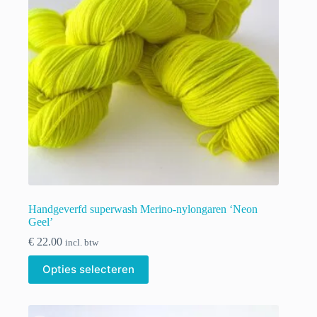
worden
op
de
productpagina
Handgeverfd superwash Merino-nylongaren ‘Neon
Geel’
€
22.00
incl. btw
Dit
Opties selecteren
product
heeft
meerdere
variaties.