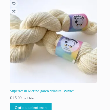
Deze
optie
kan
gekozen
worden
op
de
productpagina
Superwash Merino garen ‘Natural White’.
€
15.00
incl. btw
Dit
Opties selecteren
product