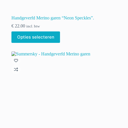
Handgeverfd Merino garen “Neon Speckles”.
€
22.00
incl. btw
Dit
Opties selecteren
product
heeft
meerdere
variaties.
Deze
optie
kan
gekozen
worden
op
de
productpagina