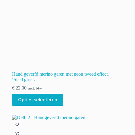
Hand geverfd merino garen met neon tweed effect.
‘Staal grijs’.
€
22.00
incl. btw
Dit
Opties selecteren
product
heeft
meerdere
variaties.
Deze
optie
kan