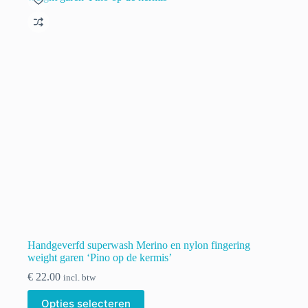
optie
kan
gekozen
worden
op
de
productpagina
Handgeverfd superwash Merino en nylon fingering
weight garen ‘Pino op de kermis’
€
22.00
incl. btw
Dit
Opties selecteren
product