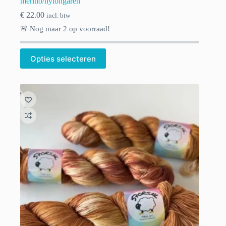
merino/nylongaren
€
22.00
incl. btw
🚨 Nog maar
2
op voorraad!
Opties selecteren