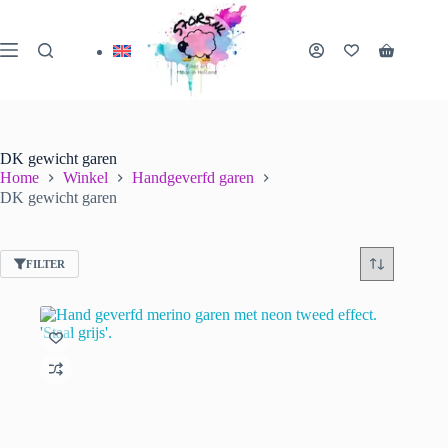
Ga
naar
de
Winkelwa
inhoud
DK gewicht garen
Home
Winkel
Handgeverfd garen
DK gewicht garen
FILTER