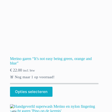
Merino garen “It’s not easy being green, orange and
blue”
€
22.00
incl. btw
🚨 Nog maar
1
op voorraad!
Dit
Opties selecteren
product
heeft
meerdere
variaties.
Deze