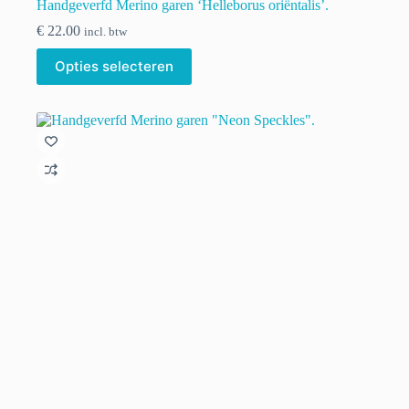
Handgeverfd Merino garen ‘Helleborus oriëntalis’.
€
22.00
incl. btw
Dit
Opties selecteren
product
heeft
meerdere
variaties.
Deze
optie
kan
gekozen
worden
op
de
productpagina