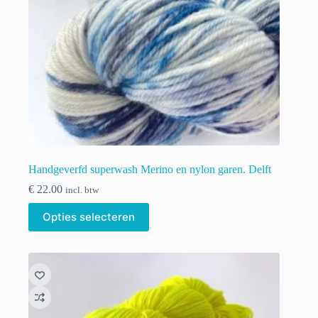
productpagina
Handgeverfd superwash Merino en nylon garen. Delft
€
22.00
incl. btw
Dit
Opties selecteren
product
heeft
meerdere
variaties.
Deze
optie
kan
gekozen