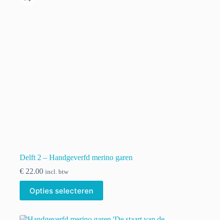
gekozen
worden
op
de
productpagina
Delft 2 – Handgeverfd merino garen
€
22.00
incl. btw
Dit
Opties selecteren
product
heeft
meerdere
variaties.