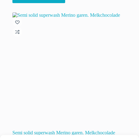
heeft
meerdere
variaties.
Deze
optie
kan
gekozen
worden
op
de
productpagina
Semi solid superwash Merino garen. Melkchocolade