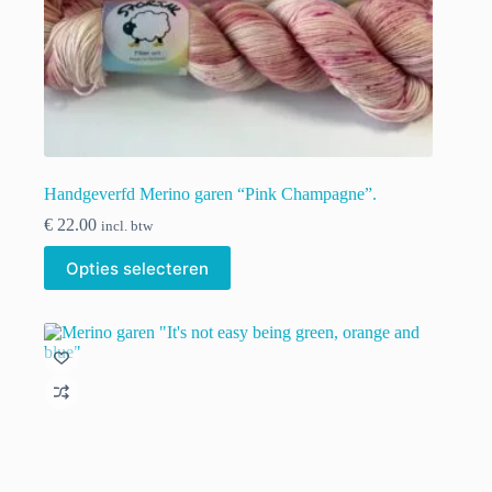
Handgeverfd Merino garen “Pink Champagne”.
€
22.00
incl. btw
Dit
Opties selecteren
product
heeft
meerdere
variaties.
Deze
optie
kan
gekozen
worden
op
de
productpagina