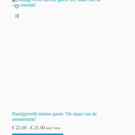
Deze
optie
kan
gekozen
worden
op
de
productpagina
Handgeverfd merino garen ‘De staart van de
zeemeermin’
Prijsklasse:
€
22.00
-
€
25.00
incl. btw
€ 22.00