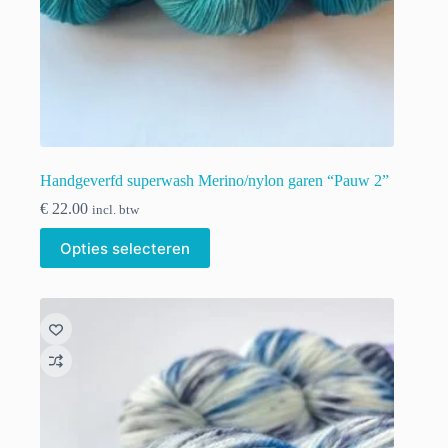
Handgeverfd superwash Merino/nylon garen “Pauw 2”
€
22.00
incl. btw
Dit
Opties selecteren
product
heeft
meerdere
variaties.
Deze
optie
kan
gekozen
worden
op
de