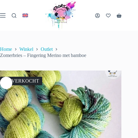
Ga
naar
de
Winkelwa
inhoud
Home
Winkel
Outlet
Zomerbries – Fingering Merino met bamboe
UITVERKOCHT