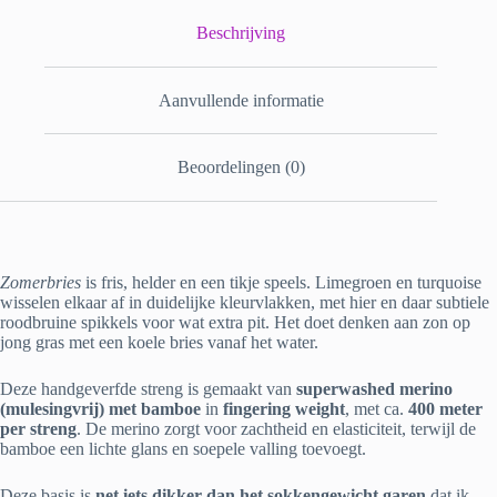
Beschrijving
Aanvullende informatie
Beoordelingen (0)
Zomerbries
is fris, helder en een tikje speels. Limegroen en turquoise
wisselen elkaar af in duidelijke kleurvlakken, met hier en daar subtiele
roodbruine spikkels voor wat extra pit. Het doet denken aan zon op
jong gras met een koele bries vanaf het water.
Deze handgeverfde streng is gemaakt van
superwashed merino
(mulesingvrij) met bamboe
in
fingering weight
, met ca.
400 meter
per streng
. De merino zorgt voor zachtheid en elasticiteit, terwijl de
bamboe een lichte glans en soepele valling toevoegt.
Deze basis is
net iets dikker dan het sokkengewicht garen
dat ik