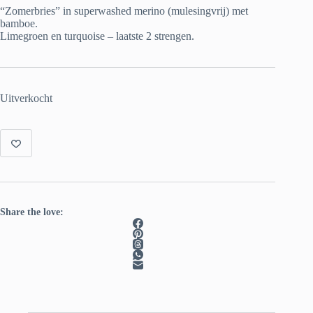
was:
is:
“Zomerbries” in superwashed merino (mulesingvrij) met
€ 22.00.
€ 15.00.
bamboe.
Limegroen en turquoise – laatste 2 strengen.
Uitverkocht
Share the love: