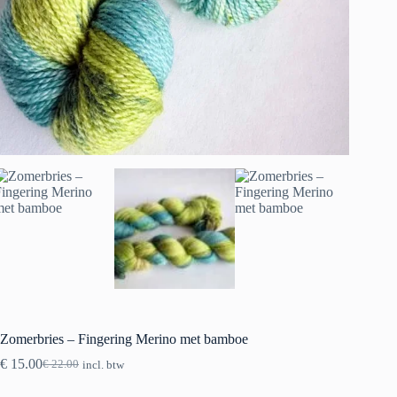
Zomerbries – Fingering Merino met bamboe
€
15.00
€
22.00
incl. btw
Oorspronkelijke
Huidige
prijs
prijs